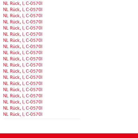
NL Rück, I, C-0570l
NL Rück, I, C-0570l
NL Rück, I, C-0570l
NL Rück, I, C-0570l
NL Rück, I, C-0570l
NL Rück, I, C-0570l
NL Rück, I, C-0570l
NL Rück, I, C-0570l
NL Rück, I, C-0570l
NL Rück, I, C-0570l
NL Rück, I, C-0570l
NL Rück, I, C-0570l
NL Rück, I, C-0570l
NL Rück, I, C-0570l
NL Rück, I, C-0570l
NL Rück, I, C-0570l
NL Rück, I, C-0570l
NL Rück, I, C-0570l
NL Rück, I, C-0570l