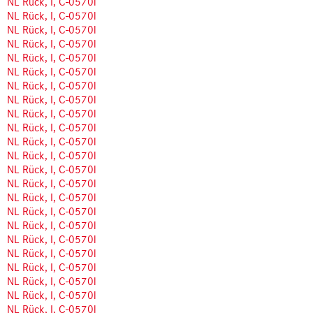
NL Rück, I, C-0570l
NL Rück, I, C-0570l
NL Rück, I, C-0570l
NL Rück, I, C-0570l
NL Rück, I, C-0570l
NL Rück, I, C-0570l
NL Rück, I, C-0570l
NL Rück, I, C-0570l
NL Rück, I, C-0570l
NL Rück, I, C-0570l
NL Rück, I, C-0570l
NL Rück, I, C-0570l
NL Rück, I, C-0570l
NL Rück, I, C-0570l
NL Rück, I, C-0570l
NL Rück, I, C-0570l
NL Rück, I, C-0570l
NL Rück, I, C-0570l
NL Rück, I, C-0570l
NL Rück, I, C-0570l
NL Rück, I, C-0570l
NL Rück, I, C-0570l
NL Rück, I, C-0570l