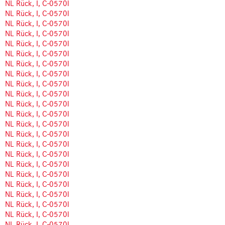
NL Rück, I, C-0570l
NL Rück, I, C-0570l
NL Rück, I, C-0570l
NL Rück, I, C-0570l
NL Rück, I, C-0570l
NL Rück, I, C-0570l
NL Rück, I, C-0570l
NL Rück, I, C-0570l
NL Rück, I, C-0570l
NL Rück, I, C-0570l
NL Rück, I, C-0570l
NL Rück, I, C-0570l
NL Rück, I, C-0570l
NL Rück, I, C-0570l
NL Rück, I, C-0570l
NL Rück, I, C-0570l
NL Rück, I, C-0570l
NL Rück, I, C-0570l
NL Rück, I, C-0570l
NL Rück, I, C-0570l
NL Rück, I, C-0570l
NL Rück, I, C-0570l
NL Rück, I, C-0570l