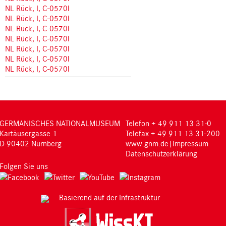
NL Rück, I, C-0570l
NL Rück, I, C-0570l
NL Rück, I, C-0570l
NL Rück, I, C-0570l
NL Rück, I, C-0570l
NL Rück, I, C-0570l
NL Rück, I, C-0570l
GERMANISCHES NATIONALMUSEUM
Telefon + 49 911 13 31-0
Kartäusergasse 1
Telefax + 49 911 13 31-200
D-90402 Nürnberg
www.gnm.de
|
Impressum
Datenschutzerklärung
Folgen Sie uns
Basierend auf der Infrastruktur