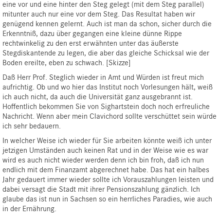
eine vor und eine hinter den Steg gelegt (mit dem Steg parallel)
mitunter auch nur eine vor dem Steg. Das Resultat haben wir
genügend kennen gelernt. Auch ist man da schon, sicher durch die
Erkenntniß, dazu über gegangen eine kleine dünne Rippe
rechtwinkelig zu den erst erwähnten unter das äußerste
Stegdiskantende zu legen, die aber das gleiche Schicksal wie der
Boden ereilte, eben zu schwach. [Skizze]
Daß Herr Prof. Steglich wieder in Amt und Würden ist freut mich
aufrichtig. Ob und wo hier das Institut noch Vorlesungen hält, weiß
ich auch nicht, da auch die Universität ganz ausgebrannt ist.
Hoffentlich bekommen Sie von Sighartstein doch noch erfreuliche
Nachricht. Wenn aber mein Clavichord sollte verschüttet sein würde
ich sehr bedauern.
In welcher Weise ich wieder für Sie arbeiten könnte weiß ich unter
jetzigen Umständen auch keinen Rat und in der Weise wie es war
wird es auch nicht wieder werden denn ich bin froh, daß ich nun
endlich mit dem Finanzamt abgerechnet habe. Das hat ein halbes
Jahr gedauert immer wieder sollte ich Vorauszahlungen leisten und
dabei versagt die Stadt mit ihrer Pensionszahlung gänzlich. Ich
glaube das ist nun in Sachsen so ein herrliches Paradies, wie auch
in der Ernährung.