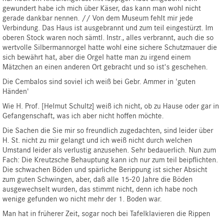
gewundert habe ich mich über Käser, das kann man wohl nicht
gerade dankbar nennen. // Von dem Museum fehlt mir jede
Verbindung. Das Haus ist ausgebrannt und zum teil eingestürzt. Im
oberen Stock waren noch sämtl. Instr., alles verbrannt, auch die so
wertvolle Silbermannorgel hatte wohl eine sichere Schutzmauer die
sich bewährt hat, aber die Orgel hatte man zu irgend einem
Mätzchen an einen anderen Ort gebracht und so ist's geschehen.
Die Cembalos sind soviel ich weiß bei Gebr. Ammer in 'guten
Händen'
Wie H. Prof. [Helmut Schultz] weiß ich nicht, ob zu Hause oder gar in
Gefangenschaft, was ich aber nicht hoffen möchte.
Die Sachen die Sie mir so freundlich zugedachten, sind leider über
H. St. nicht zu mir gelangt und ich weiß nicht durch welchen
Umstand leider als verlustig anzusehen. Sehr bedauerlich. Nun zum
Fach: Die Kreutzsche Behauptung kann ich nur zum teil beipflichten.
Die schwachen Böden und spärliche Berippung ist sicher Absicht
zum guten Schwingen, aber, daß alle 15-20 Jahre die Böden
ausgewechselt wurden, das stimmt nicht, denn ich habe noch
wenige gefunden wo nicht mehr der 1. Boden war.
Man hat in früherer Zeit, sogar noch bei Tafelklavieren die Rippen