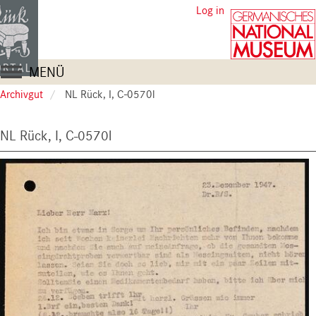
Skip
User
Log in
to
account
main
content
menu
Main
MENÜ
navigation
Archivgut
NL Rück, I, C-0570l
NL Rück, I, C-0570l