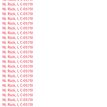
NL Rück, I, C-0570l
NL Rück, I, C-0570l
NL Rück, I, C-0570l
NL Rück, I, C-0570l
NL Rück, I, C-0570l
NL Rück, I, C-0570l
NL Rück, I, C-0570l
NL Rück, I, C-0570l
NL Rück, I, C-0570l
NL Rück, I, C-0570l
NL Rück, I, C-0570l
NL Rück, I, C-0570l
NL Rück, I, C-0570l
NL Rück, I, C-0570l
NL Rück, I, C-0570l
NL Rück, I, C-0570l
NL Rück, I, C-0570l
NL Rück, I, C-0570l
NL Rück, I, C-0570l
NL Rück, I, C-0570l
NL Rück, I, C-0570l
NL Rück, I, C-0570l