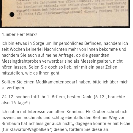
"Lieber Herr Marx!
Ich bin etwas in Sorge um Ihr persönliches Befinden, nachdem ich
seit Wochen keinerlei Nachrichten mehr von Ihnen bekomme und
nachdem Sie auch auf meine Anfrage, ob die gesandten
Messingdrahtproben verwertbar sind als Messeingsaiten, nicht
hören lassen. Seien Sie doch so lieb, mir mit ein paar Zeilen
mitzuteilen, wie es Ihnen geht.
Sollten Sie einen Medikamentenbedarf haben, bitte ich über mich
zu verfügen.
24.12. soeben trifft Ihr 1. Brf ein, besten Dank! (6.12., brauchte
also 16 Tage!!)
Ich nahm mit Interesse von allem Kenntnis. Hr. Gruber schrieb ich
inzwischen nochmals und schlug ebenfalls den Berliner Weg vor.
Birnbaum hat Schlessiger auch nicht,, dagegen könnte er mit Eiche
(für Klaviatur-Wagbalken?) dienen, fordern Sie diese an.