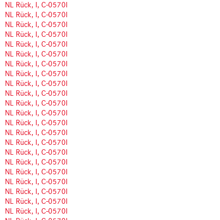
NL Rück, I, C-0570l
NL Rück, I, C-0570l
NL Rück, I, C-0570l
NL Rück, I, C-0570l
NL Rück, I, C-0570l
NL Rück, I, C-0570l
NL Rück, I, C-0570l
NL Rück, I, C-0570l
NL Rück, I, C-0570l
NL Rück, I, C-0570l
NL Rück, I, C-0570l
NL Rück, I, C-0570l
NL Rück, I, C-0570l
NL Rück, I, C-0570l
NL Rück, I, C-0570l
NL Rück, I, C-0570l
NL Rück, I, C-0570l
NL Rück, I, C-0570l
NL Rück, I, C-0570l
NL Rück, I, C-0570l
NL Rück, I, C-0570l
NL Rück, I, C-0570l