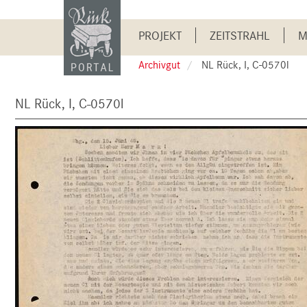
Skip
to
Main
main
PROJEKT
ZEITSTRAHL
M
content
navigation
Archivgut
NL Rück, I, C-0570l
NL Rück, I, C-0570l