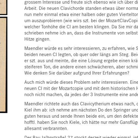
grossem Interesse und freute sich ebenso wie ich über d
Arbeit. Die neuen Clavichorde standen etwas über normal
nun mehr einmal etwa einer halben oder guten Viertelton
um auszuprobieren (wie wirs szt. bei der MozartClavCop
welcher Tonhöhe die Cl am besten klingen. Da Sie mir da
schrieben nehme ich an, dass die Instrumente von selbst 
Hitze gingen.
Maendler würde es sehr interessieren, zu erfahren, wie 
beiden neuen Cl legten, ob quer oder längs am Steg. Be
er szt. aus und meinte, die eine Lösung ergebe einen krä
steiferen Ton, die andere einen schwächeren, aber schm
Wie denken Sie darüber aufgrund Ihrer Erfahrungen?
Auch mich würde dieses Problem sehr interessieren. Eine
neuen Cl mit der Mozartcopie und mit dem historischen 
noch nicht machen, da jedes der 3 Instrumente eine and
Maendler richtete auch das Clavicytherium etwas nach, 
Kiel ihm ab: ich nehme am nächsten Do den Springer un
guten heraus und sende Ihnen beide ein, um den defekte
hofftl. haben Sie noch Kiele, ich hätte nur mehr Gansflüg
allesamt verbrannten.
Der Bau Ja[hnstraße] 27 stockt derzeit wieder einmal, in