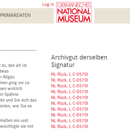
User
Log in
account
PRIMÄRDATEN
menu
Archivgut derselben
Signatur
u, das alt ist
etwas
NL Rück, I, C-0570l
m Allgäu
NL Rück, I, C-0570l
chen ging vor ca.
NL Rück, I, C-0570l
ses wirklich
NL Rück, I, C-0570l
 in Spähne
NL Rück, I, C-0570l
tte und Sie sich das
NL Rück, I, C-0570l
teilen, wie Sie es
NL Rück, I, C-0570l
NL Rück, I, C-0570l
ehalten ein und
NL Rück, I, C-0570l
esichtigte sie mit
NL Rück, I, C-0570l