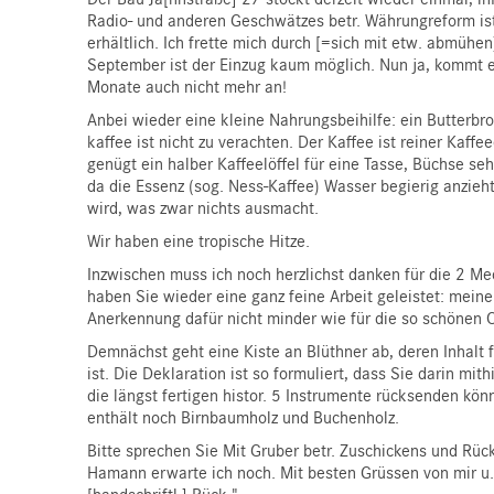
Radio- und anderen Geschwätzes betr. Währungreform ist
erhältlich. Ich frette mich durch [=sich mit etw. abmühen
September ist der Einzug kaum möglich. Nun ja, kommt e
Monate auch nicht mehr an!
Anbei wieder eine kleine Nahrungsbeihilfe: ein Butterbr
kaffee ist nicht zu verachten. Der Kaffee ist reiner Kaffe
genügt ein halber Kaffeelöffel für eine Tasse, Büchse seh
da die Essenz (sog. Ness-Kaffee) Wasser begierig anzieh
wird, was zwar nichts ausmacht.
Wir haben eine tropische Hitze.
Inzwischen muss ich noch herzlichst danken für die 2 M
haben Sie wieder eine ganz feine Arbeit geleistet: meine 
Anerkennung dafür nicht minder wie für die so schönen C
Demnächst geht eine Kiste an Blüthner ab, deren Inhalt 
ist. Die Deklaration ist so formuliert, dass Sie darin mith
die längst fertigen histor. 5 Instrumente rücksenden kön
enthält noch Birnbaumholz und Buchenholz.
Bitte sprechen Sie Mit Gruber betr. Zuschickens und Rü
Hamann erwarte ich noch. Mit besten Grüssen von mir u.