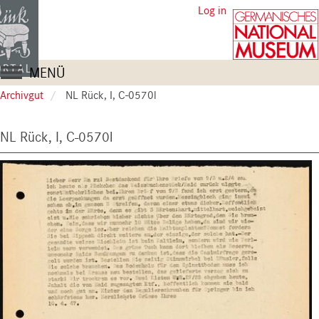
Skip
User
Log in
to
account
main
content
menu
Main
MENÜ
navigation
Archivgut
NL Rück, I, C-0570l
NL Rück, I, C-0570l