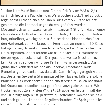
"Lieber Herr Marx! Bestdankend für Ihre Briefe vom 9/3 u. 2/4
sa[?] ich heute als Päckchen das Weissbuchenstück/Haid zurück u
legte sonst Entbehrliches bei. Ihren Brief vom 9/3 fand ich erst
gestern, da die Leerpackungen da erst geöffnet wurden.
Messingblech ging inzwischen ab, im ganzen 3 Streifen, davon einer
etwas dicker. Hoffentlich gehts in der Härte, denn es gibt 3 Härten:
hart, mittelhart, weichgebeizt u. Sie schrieben bisher nichts über
den Härtegrad, den Sie brauchen. Fein, dass wir nunmehr 10 Sätze
Beläge haben, da sind wir wieder eine Sorge los. Aber reichen die
Halbtonplatten? Sonst fordern Sie bei Sippach direkt weitere an,
der einzige, der solche hat. - Der gesandte weisse Mischleim ist
kein Kaltleim, sondern wird wie Perlleim warm verwendet. Das
grüne Tuch kann dort bleiben als Reserve, umsomehr Haids
Bemerkungen zu danken ist, dass die Casimirfrage geregelt worden
ist. Bestellen Sie zeitig Stimmmwirbel bei Häusler, falls Sie solche
brauchen. Das Bodenholz für den Spinettboden muss ich nochmals
bei Krauss neu bestellen, das gelieferte verzog sich zu stark! Wir
trocken es vor. Zwei Kisten W.R. 27/28 abgehen heute. Inhalt die
von Haid zugesagten Ktf. [Kartoffeln], hoffentlich kommen sie bald
und noch gut an. Hinter den Regulierschrauben für Springer bin ich
schärfstens her. Herzlichste Grüsse Ihres".