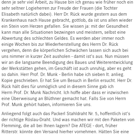
denn je sehr viel Arbeit, zu Hause bin ich genau wie früher noch ein
sehr seltner Logieherren zur Freude der Frauen (die Tochter
Elisabeth natürlich dabei). Herr Dr. Rück wurde gestern aus dem
Krankenhaus nach Hause gebracht, gottlob, da ist uns allen wieder
ein Stein vom Herzen gefallen. Sie wissen ja: mit der Gesundheit
kann man alle Situationen bezwingen und meistern, selbst eine
Abwertung des schlechten Geldes. Es werden aber immer noch
einige Wochen bis zur Wiederherstellung des Herrn Dr. Rück
vergehen, denn die körperlichen Schwächen lassen sich auch bei
uns nimmer in kurzer Zeit ausholen - damit ist's aus. Nun müssen
wir an die langsame Beendigung des Baues und Weiterentwicklung
der Werkstätten gehen, im Geschäft ist auch unruhig, aber es geht
so dahin. Herr Prof. Dr. Munk - Berlin habe ich sieben It. anlieg.
Kopie geschrieben. Er hat Sie um Besuch in Berlin ersucht. Herr Dr.
Rück hält dies für unmöglich und in diesem Sinne gab ich
Herrn Prof. Dr. Munk Nachricht. Ich hoffe aber dass er inzwischen
eine Überweisung an Blüthner gemacht hat. Falls Sie von Herrn
Prof. Munk gehört haben, informieren Sie uns.
Anliegend folgt auch das Packerl Stahldraht Nr. 5, hoffentlich ist's
der richtige Röslau-Draht. Und was machen wir mit den Paketen von
Flemming, die all bei Ihnen lagern? Die ATEGE - dort, früher
Ritterstr. könnte den Versand hierher vornehmen. Hätten Sie eine