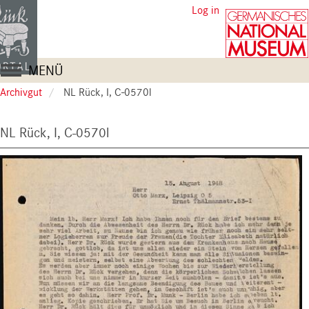
Skip
User
Log in
to
account
main
content
menu
Main
MENÜ
navigation
Archivgut
NL Rück, I, C-0570l
NL Rück, I, C-0570l