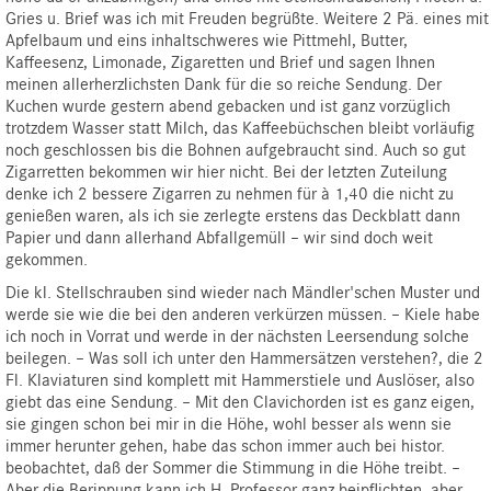
Gries u. Brief was ich mit Freuden begrüßte. Weitere 2 Pä. eines mit
Apfelbaum und eins inhaltschweres wie Pittmehl, Butter,
Kaffeesenz, Limonade, Zigaretten und Brief und sagen Ihnen
meinen allerherzlichsten Dank für die so reiche Sendung. Der
Kuchen wurde gestern abend gebacken und ist ganz vorzüglich
trotzdem Wasser statt Milch, das Kaffeebüchschen bleibt vorläufig
noch geschlossen bis die Bohnen aufgebraucht sind. Auch so gut
Zigarretten bekommen wir hier nicht. Bei der letzten Zuteilung
denke ich 2 bessere Zigarren zu nehmen für à 1,40 die nicht zu
genießen waren, als ich sie zerlegte erstens das Deckblatt dann
Papier und dann allerhand Abfallgemüll – wir sind doch weit
gekommen.
Die kl. Stellschrauben sind wieder nach Mändler'schen Muster und
werde sie wie die bei den anderen verkürzen müssen. – Kiele habe
ich noch in Vorrat und werde in der nächsten Leersendung solche
beilegen. – Was soll ich unter den Hammersätzen verstehen?, die 2
Fl. Klaviaturen sind komplett mit Hammerstiele und Auslöser, also
giebt das eine Sendung. – Mit den Clavichorden ist es ganz eigen,
sie gingen schon bei mir in die Höhe, wohl besser als wenn sie
immer herunter gehen, habe das schon immer auch bei histor.
beobachtet, daß der Sommer die Stimmung in die Höhe treibt. –
Aber die Berippung kann ich H. Professor ganz beipflichten, aber