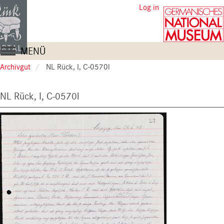
Skip
User
Log in
to
account
main
content
menu
Main
MENÜ
navigation
Archivgut
NL Rück, I, C-0570l
NL Rück, I, C-0570l