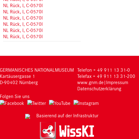
NL Rück, I, C-0570l
NL Rück, I, C-0570l
NL Rück, I, C-0570l
NL Rück, I, C-0570l
NL Rück, I, C-0570l
NL Rück, I, C-0570l
GERMANISCHES NATIONALMUSEUM
Telefon + 49 911 13 31-0
Kartäusergasse 1
Telefax + 49 911 13 31-200
D-90402 Nürnberg
www.gnm.de
|
Impressum
Datenschutzerklärung
Folgen Sie uns
Basierend auf der Infrastruktur