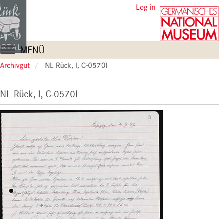
Skip
User
Log in
to
account
main
content
menu
Main
MENÜ
navigation
Archivgut
NL Rück, I, C-0570l
NL Rück, I, C-0570l