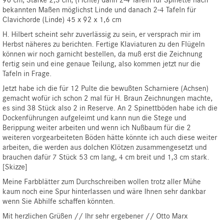
bekannten Maßen möglichst Linde und danach 2-4 Tafeln für
Clavichorde (Linde) 45 x 92 x 1,6 cm
H. Hilbert scheint sehr zuverlässig zu sein, er versprach mir im
Herbst näheres zu berichten. Fertige Klaviaturen zu den Flügeln
können wir noch garnicht bestellen, da muß erst die Zeichnung
fertig sein und eine genaue Teilung, also kommen jetzt nur die
Tafeln in Frage.
Jetzt habe ich die für 12 Pulte die bewußten Scharniere (Achsen)
gemacht wofür ich schon 2 mal für H. Braun Zeichnungen machte,
es sind 38 Stück also 2 in Reserve. An 2 Spinettböden habe ich die
Dockenführungen aufgeleimt und kann nun die Stege und
Berippung weiter arbeiten und wenn ich Nußbaum für die 2
weiteren vorgearbeiteten Böden hätte könnte ich auch diese weiter
arbeiten, die werden aus dolchen Klötzen zusammengesetzt und
brauchen dafür 7 Stück 53 cm lang, 4 cm breit und 1,3 cm stark.
[Skizze]
Meine Farbblätter zum Durchschreiben wollen trotz aller Mühe
kaum noch eine Spur hinterlassen und wäre Ihnen sehr dankbar
wenn Sie Abhilfe schaffen könnten.
Mit herzlichen Grüßen // Ihr sehr ergebener // Otto Marx