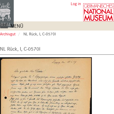
Skip
User
Log in
to
account
main
content
menu
Main
MENÜ
navigation
Archivgut
NL Rück, I, C-0570l
NL Rück, I, C-0570l