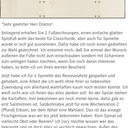
"Sehr geehrter Herr Doktor!
Anliegend erhalten Sie 2 Fußzeichnungen, einen einfache glatten
Spitzfuß wohl das beste für Clavichorde, aber auch für Spinette
würde er sich gut ausnehmen. Dafür habe ich noch einen gedrehten
zur Wahl gezeichnet. Ich entsinne mich, daß Sie einmal den Wunsch
äußerten die Füße nicht zum einschrauben sondern mit Scharniere
zum umlegen haben möchten, wenn Sie noch daran Interesse
haben, so bitte ich um Ihren werten Bescheid.
Jetzt habe ich für 4 Spinette das Resonanzholz gespalten und
gehobelt, eine Arbeit die ich wohl ohne Ihrer so liebevollen
Zuwendung von allerhand wahrhaften kaum noch leisten könnte. Ich
weiß nicht wie ich Ihnen das alles danken soll. An der Spitze stehen
die Kartoffeln, hier bekommen wir noch immer keine, dafür gab es
erst Salzmöhren od. Salzkohlrabie jetzt für eine Wochenration 2
[Pfund] Erbsen, bei dem Abfall eine Mahlzeit. Das ist das einzige
Frischgemüse was wir bis jetzt bekommen haben. Kein Spinat od
vielleicht Obst oder Beeren? ich [sic] möchte wissen wer das
bekommt und ist doch alles so reichlich gewachsen. Außer den