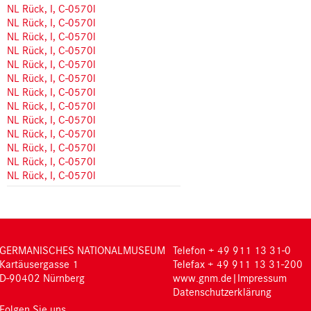
NL Rück, I, C-0570l
NL Rück, I, C-0570l
NL Rück, I, C-0570l
NL Rück, I, C-0570l
NL Rück, I, C-0570l
NL Rück, I, C-0570l
NL Rück, I, C-0570l
NL Rück, I, C-0570l
NL Rück, I, C-0570l
NL Rück, I, C-0570l
NL Rück, I, C-0570l
NL Rück, I, C-0570l
NL Rück, I, C-0570l
GERMANISCHES NATIONALMUSEUM
Telefon + 49 911 13 31-0
Kartäusergasse 1
Telefax + 49 911 13 31-200
D-90402 Nürnberg
www.gnm.de
|
Impressum
Datenschutzerklärung
Folgen Sie uns