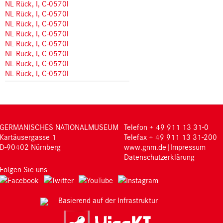
NL Rück, I, C-0570l
NL Rück, I, C-0570l
NL Rück, I, C-0570l
NL Rück, I, C-0570l
NL Rück, I, C-0570l
NL Rück, I, C-0570l
NL Rück, I, C-0570l
NL Rück, I, C-0570l
GERMANISCHES NATIONALMUSEUM
Telefon + 49 911 13 31-0
Kartäusergasse 1
Telefax + 49 911 13 31-200
D-90402 Nürnberg
www.gnm.de
|
Impressum
Datenschutzerklärung
Folgen Sie uns
Basierend auf der Infrastruktur