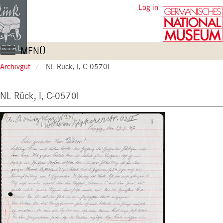
Skip
User
Log in
to
account
main
content
menu
Main
MENÜ
navigation
Archivgut
NL Rück, I, C-0570l
NL Rück, I, C-0570l