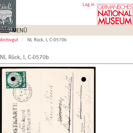
Skip
User
Log in
to
account
main
content
menu
Main
MENÜ
navigation
Archivgut
NL Rück, I, C-0570b
NL Rück, I, C-0570b