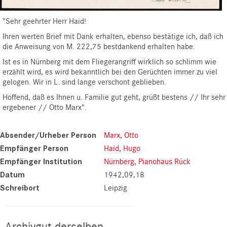
"Sehr geehrter Herr Haid!
Ihren werten Brief mit Dank erhalten, ebenso bestätige ich, daß ich
die Anweisung von M. 222,75 bestdankend erhalten habe.
Ist es in Nürnberg mit dem Fliegerangriff wirklich so schlimm wie
erzählt wird, es wird bekanntlich bei den Gerüchten immer zu viel
gelogen. Wir in L. sind lange verschont geblieben.
Hoffend, daß es Ihnen u. Familie gut geht, grüßt bestens // Ihr sehr
ergebener // Otto Marx".
Absender/Urheber Person
Marx, Otto
Empfänger Person
Haid, Hugo
Empfänger Institution
Nürnberg, Pianohaus Rück
Datum
1942,09,18
Schreibort
Leipzig
Archivgut derselben