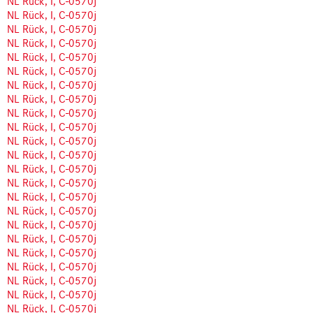
NL Rück, I, C-0570j
NL Rück, I, C-0570j
NL Rück, I, C-0570j
NL Rück, I, C-0570j
NL Rück, I, C-0570j
NL Rück, I, C-0570j
NL Rück, I, C-0570j
NL Rück, I, C-0570j
NL Rück, I, C-0570j
NL Rück, I, C-0570j
NL Rück, I, C-0570j
NL Rück, I, C-0570j
NL Rück, I, C-0570j
NL Rück, I, C-0570j
NL Rück, I, C-0570j
NL Rück, I, C-0570j
NL Rück, I, C-0570j
NL Rück, I, C-0570j
NL Rück, I, C-0570j
NL Rück, I, C-0570j
NL Rück, I, C-0570j
NL Rück, I, C-0570j
NL Rück, I, C-0570j