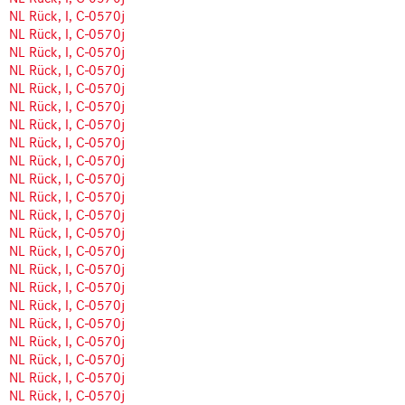
NL Rück, I, C-0570j
NL Rück, I, C-0570j
NL Rück, I, C-0570j
NL Rück, I, C-0570j
NL Rück, I, C-0570j
NL Rück, I, C-0570j
NL Rück, I, C-0570j
NL Rück, I, C-0570j
NL Rück, I, C-0570j
NL Rück, I, C-0570j
NL Rück, I, C-0570j
NL Rück, I, C-0570j
NL Rück, I, C-0570j
NL Rück, I, C-0570j
NL Rück, I, C-0570j
NL Rück, I, C-0570j
NL Rück, I, C-0570j
NL Rück, I, C-0570j
NL Rück, I, C-0570j
NL Rück, I, C-0570j
NL Rück, I, C-0570j
NL Rück, I, C-0570j