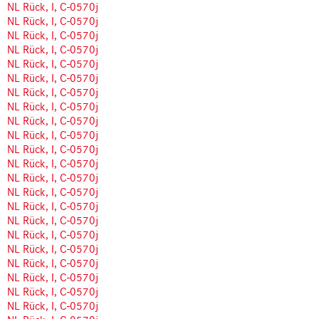
NL Rück, I, C-0570j
NL Rück, I, C-0570j
NL Rück, I, C-0570j
NL Rück, I, C-0570j
NL Rück, I, C-0570j
NL Rück, I, C-0570j
NL Rück, I, C-0570j
NL Rück, I, C-0570j
NL Rück, I, C-0570j
NL Rück, I, C-0570j
NL Rück, I, C-0570j
NL Rück, I, C-0570j
NL Rück, I, C-0570j
NL Rück, I, C-0570j
NL Rück, I, C-0570j
NL Rück, I, C-0570j
NL Rück, I, C-0570j
NL Rück, I, C-0570j
NL Rück, I, C-0570j
NL Rück, I, C-0570j
NL Rück, I, C-0570j
NL Rück, I, C-0570j