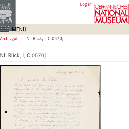
Skip
User
Log in
to
account
main
content
menu
Main
MENÜ
navigation
Archivgut
NL Rück, I, C-0570j
NL Rück, I, C-0570j