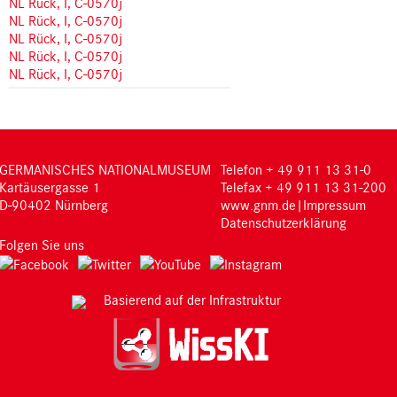
NL Rück, I, C-0570j
NL Rück, I, C-0570j
NL Rück, I, C-0570j
NL Rück, I, C-0570j
NL Rück, I, C-0570j
GERMANISCHES NATIONALMUSEUM
Telefon + 49 911 13 31-0
Kartäusergasse 1
Telefax + 49 911 13 31-200
D-90402 Nürnberg
www.gnm.de
|
Impressum
Datenschutzerklärung
Folgen Sie uns
Basierend auf der Infrastruktur