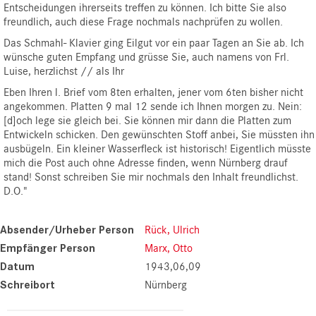
Entscheidungen ihrerseits treffen zu können. Ich bitte Sie also
freundlich, auch diese Frage nochmals nachprüfen zu wollen.
Das Schmahl- Klavier ging Eilgut vor ein paar Tagen an Sie ab. Ich
wünsche guten Empfang und grüsse Sie, auch namens von Frl.
Luise, herzlichst // als Ihr
Eben Ihren l. Brief vom 8ten erhalten, jener vom 6ten bisher nicht
angekommen. Platten 9 mal 12 sende ich Ihnen morgen zu. Nein:
[d]och lege sie gleich bei. Sie können mir dann die Platten zum
Entwickeln schicken. Den gewünschten Stoff anbei, Sie müssten ihn
ausbügeln. Ein kleiner Wasserfleck ist historisch! Eigentlich müsste
mich die Post auch ohne Adresse finden, wenn Nürnberg drauf
stand! Sonst schreiben Sie mir nochmals den Inhalt freundlichst.
D.O."
Absender/Urheber Person
Rück, Ulrich
Empfänger Person
Marx, Otto
Datum
1943,06,09
Schreibort
Nürnberg