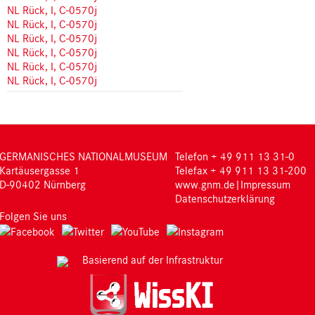
NL Rück, I, C-0570j
NL Rück, I, C-0570j
NL Rück, I, C-0570j
NL Rück, I, C-0570j
NL Rück, I, C-0570j
NL Rück, I, C-0570j
GERMANISCHES NATIONALMUSEUM
Telefon + 49 911 13 31-0
Kartäusergasse 1
Telefax + 49 911 13 31-200
D-90402 Nürnberg
www.gnm.de
|
Impressum
Datenschutzerklärung
Folgen Sie uns
Basierend auf der Infrastruktur