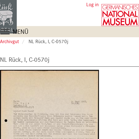
Skip
User
Log in
to
account
main
content
menu
Main
MENÜ
navigation
Archivgut
NL Rück, I, C-0570j
NL Rück, I, C-0570j