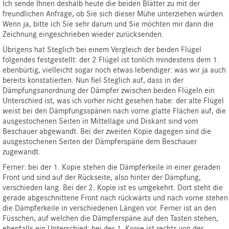
Ich sende Ihnen deshalb heute die beiden Blätter zu mit der
freundlichen Anfrage, ob Sie sich dieser Mühe unterziehen würden.
Wenn ja, bitte ich Sie sehr darum und Sie möchten mir dann die
Zeichnung eingeschrieben wieder zurücksenden.
Übrigens hat Steglich bei einem Vergleich der beiden Flügel
folgendes festgestellt: der 2.Flügel ist tonlich mindestens dem 1.
ebenbürtig, vielleicht sogar noch etwas lebendiger: was wir ja auch
bereits konstatierten. Nun fiel Steglich auf, dass in der
Dämpfungsanordnung der Dämpfer zwischen beiden Flügeln ein
Unterschied ist, was ich vorher nicht gesehen habe: der alte Flügel
weist bei den Dämpfungsspänen nach vorne glatte Flächen auf, die
ausgestochenen Seiten in Mittellage und Diskant sind vom
Beschauer abgewandt. Bei der zweiten Kopie dagegen sind die
ausgestochenen Seiten der Dämpferspäne dem Beschauer
zugewandt.
Ferner: bei der 1. Kopie stehen die Dämpferkeile in einer geraden
Front und sind auf der Rückseite, also hinter der Dämpfung,
verschieden lang. Bei der 2. Kopie ist es umgekehrt. Dort steht die
gerade abgeschnittene Front nach rückwärts und nach vorne stehen
die Dämpferkeile in verschiedenen Längen vor. Ferner ist an den
Füsschen, auf welchen die Dämpferspäne auf den Tasten stehen,
ebenfalls ein Unterschied: bei der 1. Kopie ist rechts von der