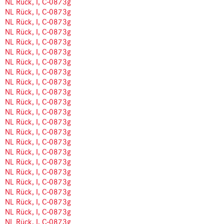
NL Rück, I, C-0873g
NL Rück, I, C-0873g
NL Rück, I, C-0873g
NL Rück, I, C-0873g
NL Rück, I, C-0873g
NL Rück, I, C-0873g
NL Rück, I, C-0873g
NL Rück, I, C-0873g
NL Rück, I, C-0873g
NL Rück, I, C-0873g
NL Rück, I, C-0873g
NL Rück, I, C-0873g
NL Rück, I, C-0873g
NL Rück, I, C-0873g
NL Rück, I, C-0873g
NL Rück, I, C-0873g
NL Rück, I, C-0873g
NL Rück, I, C-0873g
NL Rück, I, C-0873g
NL Rück, I, C-0873g
NL Rück, I, C-0873g
NL Rück, I, C-0873g
NL Rück, I, C-0873g