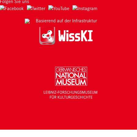
Folgen Sie uns
Basierend auf der Infrastruktur