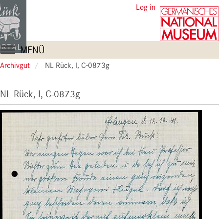
Skip
User
Log in
to
account
main
content
menu
Main
MENÜ
navigation
Archivgut
NL Rück, I, C-0873g
NL Rück, I, C-0873g