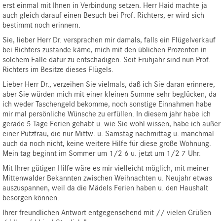
erst einmal mit Ihnen in Verbindung setzen. Herr Haid machte ja
auch gleich darauf einen Besuch bei Prof. Richters, er wird sich
bestimmt noch erinnern.
Sie, lieber Herr Dr. versprachen mir damals, falls ein Flügelverkauf
bei Richters zustande käme, mich mit den üblichen Prozenten in
solchem Falle dafür zu entschädigen. Seit Frühjahr sind nun Prof.
Richters im Besitze dieses Flügels.
Lieber Herr Dr., verzeihen Sie vielmals, daß ich Sie daran erinnere,
aber Sie würden mich mit einer kleinen Summe sehr beglücken, da
ich weder Taschengeld bekomme, noch sonstige Einnahmen habe
mir mal persönliche Wünsche zu erfüllen. In diesem jahr habe ich
gerade 5 Tage Ferien gehabt u. wie Sie wohl wissen, habe ich außer
einer Putzfrau, die nur Mittw. u. Samstag nachmittag u. manchmal
auch da noch nicht, keine weitere Hilfe für diese große Wohnung.
Mein tag beginnt im Sommer um 1/2 6 u. jetzt um 1/2 7 Uhr.
Mit Ihrer gütigen Hilfe wäre es mir vielleicht möglich, mit meiner
Mittenwalder Bekannten zwischen Weihnachten u. Neujahr etwas
auszuspannen, weil da die Mädels Ferien haben u. den Haushalt
besorgen können.
Ihrer freundlichen Antwort entgegensehend mit // vielen Grüßen