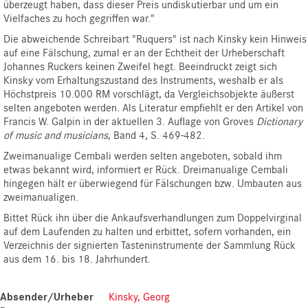
überzeugt haben, dass dieser Preis undiskutierbar und um ein
Vielfaches zu hoch gegriffen war."
Die abweichende Schreibart "Ruquers" ist nach Kinsky kein Hinweis
auf eine Fälschung, zumal er an der Echtheit der Urheberschaft
Johannes Ruckers keinen Zweifel hegt. Beeindruckt zeigt sich
Kinsky vom Erhaltungszustand des Instruments, weshalb er als
Höchstpreis 10.000 RM vorschlägt, da Vergleichsobjekte äußerst
selten angeboten werden. Als Literatur empfiehlt er den Artikel von
Francis W. Galpin in der aktuellen 3. Auflage von Groves
Dictionary
of music and musicians
, Band 4, S. 469-482.
Zweimanualige Cembali werden selten angeboten, sobald ihm
etwas bekannt wird, informiert er Rück. Dreimanualige Cembali
hingegen hält er überwiegend für Fälschungen bzw. Umbauten aus
zweimanualigen.
Bittet Rück ihn über die Ankaufsverhandlungen zum Doppelvirginal
auf dem Laufenden zu halten und erbittet, sofern vorhanden, ein
Verzeichnis der signierten Tasteninstrumente der Sammlung Rück
aus dem 16. bis 18. Jahrhundert.
Absender/Urheber
Kinsky, Georg