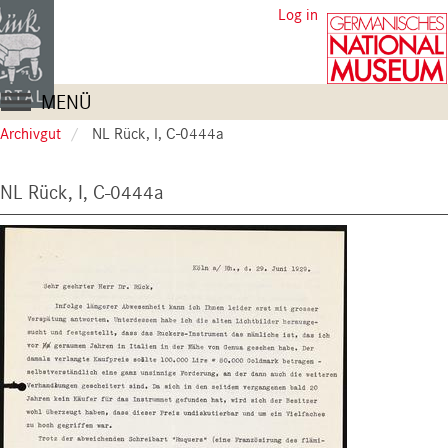
Skip
User
Log in
to
account
main
content
menu
Main
MENÜ
navigation
Archivgut
NL Rück, I, C-0444a
NL Rück, I, C-0444a