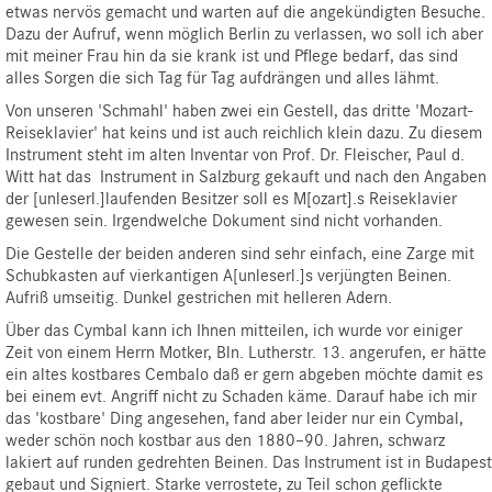
etwas nervös gemacht und warten auf die angekündigten Besuche.
Dazu der Aufruf, wenn möglich Berlin zu verlassen, wo soll ich aber
mit meiner Frau hin da sie krank ist und Pflege bedarf, das sind
alles Sorgen die sich Tag für Tag aufdrängen und alles lähmt.
Von unseren 'Schmahl' haben zwei ein Gestell, das dritte 'Mozart-
Reiseklavier' hat keins und ist auch reichlich klein dazu. Zu diesem
Instrument steht im alten Inventar von Prof. Dr. Fleischer, Paul d.
Witt hat das Instrument in Salzburg gekauft und nach den Angaben
der [unleserl.]laufenden Besitzer soll es M[ozart].s Reiseklavier
gewesen sein. Irgendwelche Dokument sind nicht vorhanden.
Die Gestelle der beiden anderen sind sehr einfach, eine Zarge mit
Schubkasten auf vierkantigen A[unleserl.]s verjüngten Beinen.
Aufriß umseitig. Dunkel gestrichen mit helleren Adern.
Über das Cymbal kann ich Ihnen mitteilen, ich wurde vor einiger
Zeit von einem Herrn Motker, Bln. Lutherstr. 13. angerufen, er hätte
ein altes kostbares Cembalo daß er gern abgeben möchte damit es
bei einem evt. Angriff nicht zu Schaden käme. Darauf habe ich mir
das 'kostbare' Ding angesehen, fand aber leider nur ein Cymbal,
weder schön noch kostbar aus den 1880–90. Jahren, schwarz
lakiert auf runden gedrehten Beinen. Das Instrument ist in Budapest
gebaut und Signiert. Starke verrostete, zu Teil schon geflickte