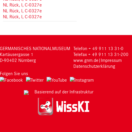
NL Rück, I, C-0327e
NL Rück, I, C-0327e
NL Rück, I, C-0327e
GERMANISCHES NATIONALMUSEUM
Telefon + 49 911 13 31-0
Kartäusergasse 1
Telefax + 49 911 13 31-200
D-90402 Nürnberg
www.gnm.de
|
Impressum
Datenschutzerklärung
Folgen Sie uns
Basierend auf der Infrastruktur