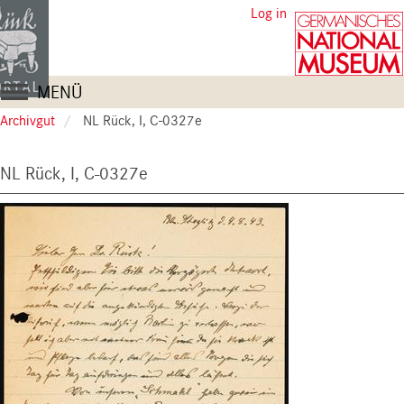
Skip
User
Log in
to
account
main
content
menu
Main
MENÜ
navigation
Archivgut
NL Rück, I, C-0327e
NL Rück, I, C-0327e