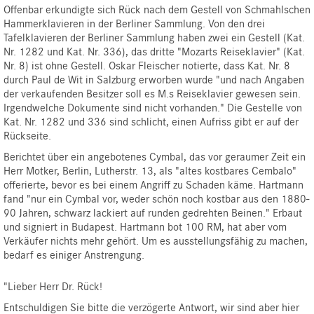
Offenbar erkundigte sich Rück nach dem Gestell von Schmahlschen
Hammerklavieren in der Berliner Sammlung. Von den drei
Tafelklavieren der Berliner Sammlung haben zwei ein Gestell (Kat.
Nr. 1282 und Kat. Nr. 336), das dritte "Mozarts Reiseklavier" (Kat.
Nr. 8) ist ohne Gestell. Oskar Fleischer notierte, dass Kat. Nr. 8
durch Paul de Wit in Salzburg erworben wurde "und nach Angaben
der verkaufenden Besitzer soll es M.s Reiseklavier gewesen sein.
Irgendwelche Dokumente sind nicht vorhanden." Die Gestelle von
Kat. Nr. 1282 und 336 sind schlicht, einen Aufriss gibt er auf der
Rückseite.
Berichtet über ein angebotenes Cymbal, das vor geraumer Zeit ein
Herr Motker, Berlin, Lutherstr. 13, als "altes kostbares Cembalo"
offerierte, bevor es bei einem Angriff zu Schaden käme. Hartmann
fand "nur ein Cymbal vor, weder schön noch kostbar aus den 1880-
90 Jahren, schwarz lackiert auf runden gedrehten Beinen." Erbaut
und signiert in Budapest. Hartmann bot 100 RM, hat aber vom
Verkäufer nichts mehr gehört. Um es ausstellungsfähig zu machen,
bedarf es einiger Anstrengung.
"Lieber Herr Dr. Rück!
Entschuldigen Sie bitte die verzögerte Antwort, wir sind aber hier