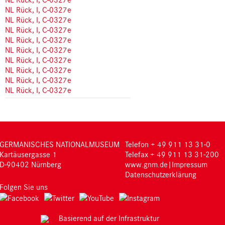
NL Rück, I, C-0327e
NL Rück, I, C-0327e
NL Rück, I, C-0327e
NL Rück, I, C-0327e
NL Rück, I, C-0327e
NL Rück, I, C-0327e
NL Rück, I, C-0327e
NL Rück, I, C-0327e
NL Rück, I, C-0327e
GERMANISCHES NATIONALMUSEUM
Telefon + 49 911 13 31-0
Kartäusergasse 1
Telefax + 49 911 13 31-200
D-90402 Nürnberg
www.gnm.de
|
Impressum
Datenschutzerklärung
Folgen Sie uns
Basierend auf der Infrastruktur