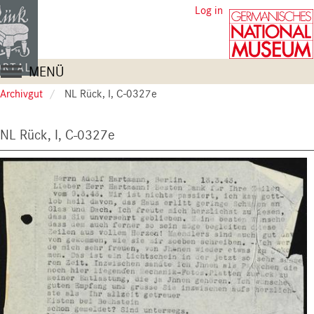
Skip
User
Log in
to
account
main
content
menu
Main
MENÜ
navigation
Archivgut
NL Rück, I, C-0327e
NL Rück, I, C-0327e