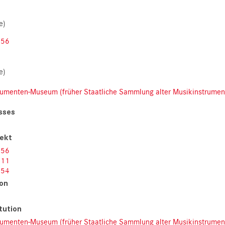
e)
456
e)
trumenten-Museum (früher Staatliche Sammlung alter Musikinstrumen
sses
jekt
456
411
354
son
itution
trumenten-Museum (früher Staatliche Sammlung alter Musikinstrumen