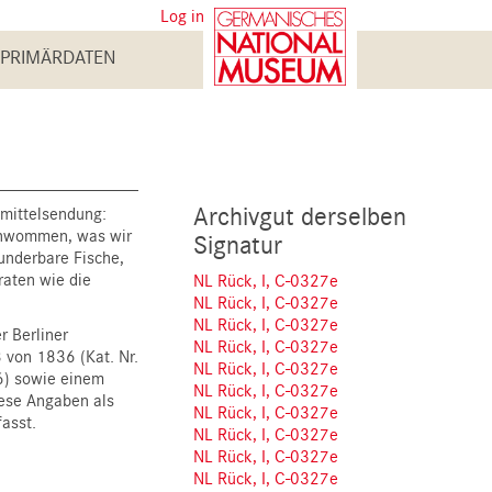
User
Log in
account
PRIMÄRDATEN
menu
Archivgut derselben
smittelsendung:
chwommen, was wir
Signatur
underbare Fische,
raten wie die
NL Rück, I, C-0327e
NL Rück, I, C-0327e
NL Rück, I, C-0327e
r Berliner
NL Rück, I, C-0327e
von 1836 (Kat. Nr.
NL Rück, I, C-0327e
6) sowie einem
NL Rück, I, C-0327e
iese Angaben als
NL Rück, I, C-0327e
asst.
NL Rück, I, C-0327e
NL Rück, I, C-0327e
NL Rück, I, C-0327e