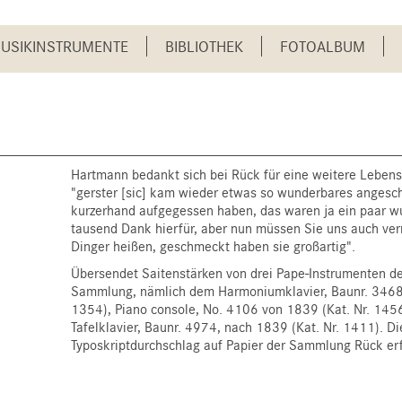
USIKINSTRUMENTE
BIBLIOTHEK
FOTOALBUM
Hartmann bedankt sich bei Rück für eine weitere Leben
"gerster [sic] kam wieder etwas so wunderbares anges
kurzerhand aufgegessen haben, das waren ja ein paar w
tausend Dank hierfür, aber nun müssen Sie uns auch ver
Dinger heißen, geschmeckt haben sie großartig".
Übersendet Saitenstärken von drei Pape-Instrumenten de
Sammlung, nämlich dem Harmoniumklavier, Baunr. 3468 
1354), Piano console, No. 4106 von 1839 (Kat. Nr. 145
Tafelklavier, Baunr. 4974, nach 1839 (Kat. Nr. 1411). D
Typoskriptdurchschlag auf Papier der Sammlung Rück erf