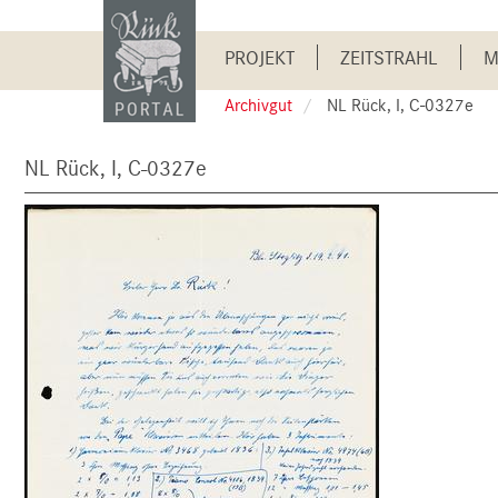
Skip
to
Main
main
PROJEKT
ZEITSTRAHL
M
content
navigation
Archivgut
NL Rück, I, C-0327e
NL Rück, I, C-0327e