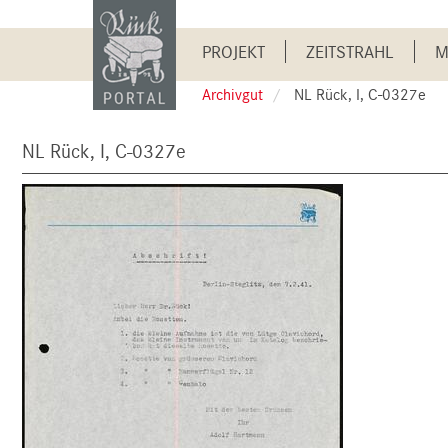
Skip
to
Main
main
PROJEKT
ZEITSTRAHL
M
content
navigation
Archivgut
NL Rück, I, C-0327e
NL Rück, I, C-0327e