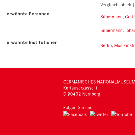
Vergleichsobjekt(
erwähnte Personen
Silbermann, Gottf
Silbermann, Joha
erwähnte Institutionen
Berlin, Musikins
GERMANISCHES NATIONALMUSEU
Kartäusergasse 1
D-90402 Nürnberg
Folgen Sie uns