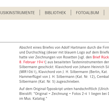
USIKINSTRUMENTE
BIBLIOTHEK
FOTOALBUM
Abschrit eines Briefes von Adolf Hartmann durch die Firm
und Durchschlag (dieser mit blauem Logo auf dem Brief
hatte vier Zeichnungen von Rosetten [vgl. den
Brief Rüc
8. Februar 1941
] aus besaiteten Tasteninstrumenten der
Silbermann geschickt: Klavichord von Johann Heinrich S
(MIR1061), Klavichord von J. H. Silbermann (Berlin, Kat. 
Hammerflügel von J. H. Silbermann (Kat. Nr. 12), Cembal
Silbermann (Kat. Nr. 5) zugeschrieben.
Auf dem Original-Typoskript unten handschriftlich (Ulrich
Bleistift: "Original + Zeichnung + Fotos 2-4 1 liegen bei
im Mus. Katalog."