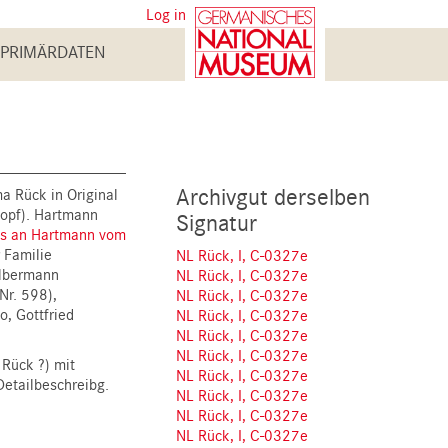
User
Log in
account
PRIMÄRDATEN
menu
Archivgut derselben
a Rück in Original
kopf). Hartmann
Signatur
ks an Hartmann vom
 Familie
NL Rück, I, C-0327e
ilbermann
NL Rück, I, C-0327e
Nr. 598),
NL Rück, I, C-0327e
o, Gottfried
NL Rück, I, C-0327e
NL Rück, I, C-0327e
NL Rück, I, C-0327e
 Rück ?) mit
NL Rück, I, C-0327e
 Detailbeschreibg.
NL Rück, I, C-0327e
NL Rück, I, C-0327e
NL Rück, I, C-0327e