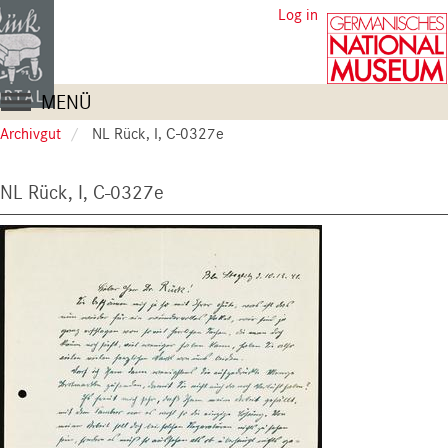
Skip
User
Log in
to
account
main
content
menu
Main
MENÜ
navigation
Archivgut
NL Rück, I, C-0327e
NL Rück, I, C-0327e