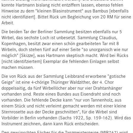
konnte Hartmann bislang nicht entziffern lassen, ebenso fehlen
Hinweise zu dem "kleinen Blasinstrument" aus Bambus [ebenfalls
nicht identifiziert]. Bittet Rück um Begleichung von 20 RM für seine
Arbeit.
Die beiden Tar der Berliner Sammlung besitzen ebenfalls nur 5
Wirbel, das sechste Loch ist unbesetzt. Sammlung Claudius,
Kopenhagen, besitzt zwar einen schön gearbeiteten Tar mit 8
Wirbeln, doch stehen fünf auf einer Seite "so unorganisch wie nur
möglich" [Skizze], was Hartmann skeptisch macht. Wird bei Rücks
[nicht identifziertem] Exemplar die fehlenden Einlagen selbst
machen müssen.
Die von Rück aus der Sammlung Leibbrand erworbene "gotische
Geige" ist eine 4-chörige Thüringer Waldzither, der 4. Chor
doppelsaitig, da fünf Wirbellöcher aber nur vier Drahtanhänger
vorhanden sind. Reste eines Bundes aus Eisendraht sind noch
vorhanden. Die fehlende Decke kann "nur von Tannenholz, aus
einem Stück und nicht verleimt gemacht werden mit einer kleine
Sternrosette aus der Decke geschnitten", für die Wirbel sind
Vorbilder in Berlin vorhanden (Sachs 1922, Sp. 159-162). Wird das
Instrument zeichnen, dann kann Rück entscheiden.
Den gewünschten Fächer für die Tanzmeistergeige (MIR767) wird