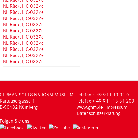
NL Rück, I, C-0327e
NL Rück, I, C-0327e
NL Rück, I, C-0327e
NL Rück, I, C-0327e
NL Rück, I, C-0327e
NL Rück, I, C-0327e
NL Rück, I, C-0327e
NL Rück, I, C-0327e
NL Rück, I, C-0327e
NL Rück, I, C-0327e
GERMANISCHES NATIONALMUSEUM
Telefon + 49 911 13 31-0
Kartäusergasse 1
Telefax + 49 911 13 31-200
D-90402 Nürnberg
www.gnm.de
|
Impressum
Datenschutzerklärung
Folgen Sie uns