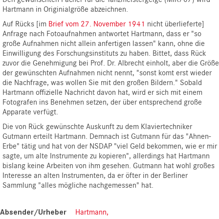
Hartmann in Originialgröße abzeichnen.
Auf Rücks [im
Brief vom 27. November 1941
nicht überlieferte]
Anfrage nach Fotoaufnahmen antwortet Hartmann, dass er "so
große Aufnahmen nicht allein anfertigen lassen" kann, ohne die
Einwilligung des Forschungsinstituts zu haben. Bittet, dass Rück
zuvor die Genehmigung bei Prof. Dr. Albrecht einholt, aber die Größe
der gewünschten Aufnahmen nicht nennt, "sonst komt erst wieder
die Nachfrage, was wollen Sie mit den großen Bildern." Sobald
Hartmann offizielle Nachricht davon hat, wird er sich mit einem
Fotografen ins Benehmen setzen, der über entsprechend große
Apparate verfügt.
Die von Rück gewünschte Auskunft zu dem Klaviertechniker
Gutmann erteilt Hartmann. Demnach ist Gutmann für das "Ahnen-
Erbe" tätig und hat von der NSDAP "viel Geld bekommen, wie er mir
sagte, um alte Instrumente zu kopieren", allerdings hat Hartmann
bislang keine Arbeiten von ihm gesehen. Gutmann hat wohl großes
Interesse an alten Instrumenten, da er öfter in der Berliner
Sammlung "alles mögliche nachgemessen" hat.
Absender/Urheber
Hartmann,