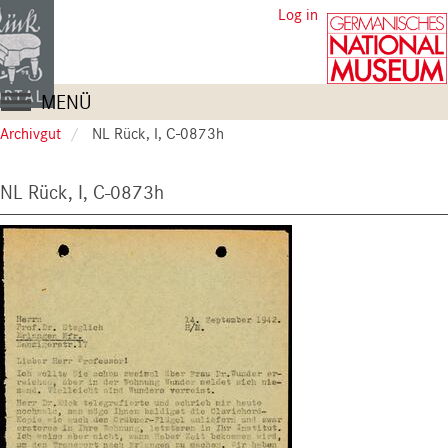
Skip
User
Log in
to
account
main
content
menu
Main
MENÜ
navigation
Archivgut
NL Rück, I, C-0873h
NL Rück, I, C-0873h