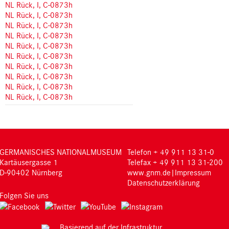
NL Rück, I, C-0873h
NL Rück, I, C-0873h
NL Rück, I, C-0873h
NL Rück, I, C-0873h
NL Rück, I, C-0873h
NL Rück, I, C-0873h
NL Rück, I, C-0873h
NL Rück, I, C-0873h
NL Rück, I, C-0873h
NL Rück, I, C-0873h
GERMANISCHES NATIONALMUSEUM
Telefon + 49 911 13 31-0
Kartäusergasse 1
Telefax + 49 911 13 31-200
D-90402 Nürnberg
www.gnm.de
|
Impressum
Datenschutzerklärung
Folgen Sie uns
Basierend auf der Infrastruktur