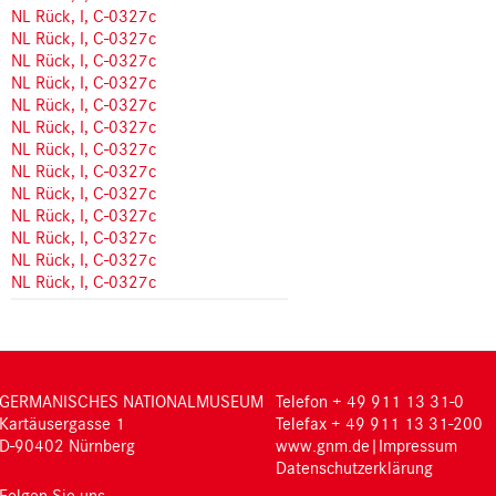
NL Rück, I, C-0327c
NL Rück, I, C-0327c
NL Rück, I, C-0327c
NL Rück, I, C-0327c
NL Rück, I, C-0327c
NL Rück, I, C-0327c
NL Rück, I, C-0327c
NL Rück, I, C-0327c
NL Rück, I, C-0327c
NL Rück, I, C-0327c
NL Rück, I, C-0327c
NL Rück, I, C-0327c
NL Rück, I, C-0327c
GERMANISCHES NATIONALMUSEUM
Telefon + 49 911 13 31-0
Kartäusergasse 1
Telefax + 49 911 13 31-200
D-90402 Nürnberg
www.gnm.de
|
Impressum
Datenschutzerklärung
Folgen Sie uns