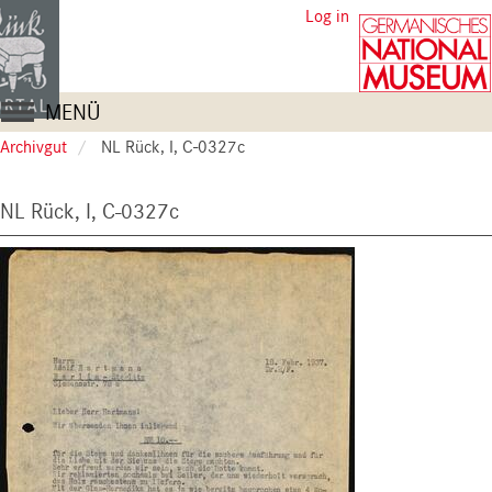
Skip
User
Log in
to
account
main
content
menu
Main
MENÜ
navigation
Archivgut
NL Rück, I, C-0327c
NL Rück, I, C-0327c