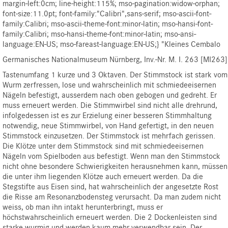
margin-left:0cm; line-height:115%; mso-pagination:widow-orphan;
font-size:11.0pt; font-family:"Calibri",sans-serif; mso-ascii-font-
family:Calibri; mso-ascii-theme-font:minor-latin; mso-hansi-font-
family:Calibri; mso-hansi-theme-font:minor-latin; mso-ansi-
language:EN-US; mso-fareast-language:EN-US;} "
Kleines Cembalo
Germanisches Nationalmuseum Nürnberg, Inv.-Nr. M. I. 263 [MI263]
Tastenumfang 1 kurze und 3 Oktaven. Der Stimmstock ist stark vom
Wurm zerfressen, lose und wahrscheinlich mit schmiedeeisernen
Nägeln befestigt, ausserdem nach oben gebogen und gedreht. Er
muss erneuert werden. Die Stimmwirbel sind nicht alle drehrund,
infolgedessen ist es zur Erzielung einer besseren Stimmhaltung
notwendig, neue Stimmwirbel, von Hand gefertigt, in den neuen
Stimmstock einzusetzen. Der Stimmstock ist mehrfach gerissen.
Die Klötze unter dem Stimmstock sind mit schmiedeeisernen
Nägeln vom Spielboden aus befestigt. Wenn man den Stimmstock
nicht ohne besondere Schwierigkeiten herausnehmen kann, müssen
die unter ihm liegenden Klötze auch erneuert werden. Da die
Stegstifte aus Eisen sind, hat wahrscheinlich der angesetzte Rost
die Risse am Resonanzbodensteg verursacht. Da man zudem nicht
weiss, ob man ihn intakt herunterbringt, muss er
höchstwahrscheinlich erneuert werden. Die 2 Dockenleisten sind
starke wurmig und werden kaum mehr verwendbar sein. Der