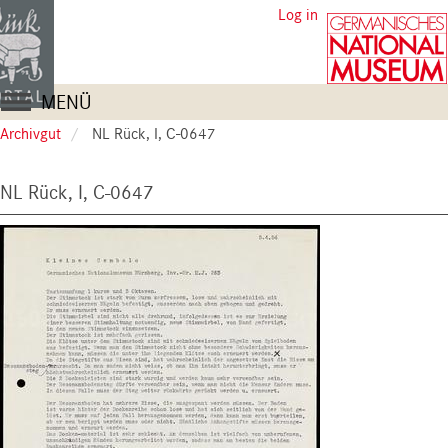
Skip
User
Log in
to
account
main
content
menu
Main
MENÜ
navigation
Archivgut
NL Rück, I, C-0647
NL Rück, I, C-0647