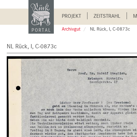
Skip
to
Main
main
PROJEKT
ZEITSTRAHL
M
content
navigation
Archivgut
NL Rück, I, C-0873c
NL Rück, I, C-0873c