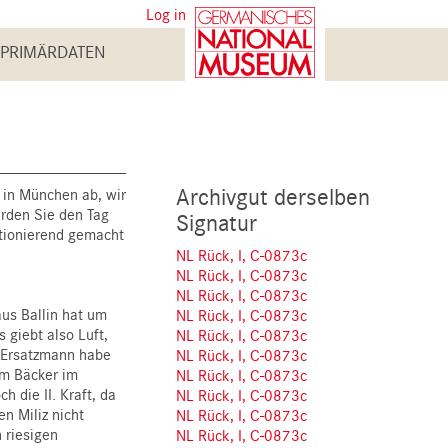
User
Log in
account
PRIMÄRDATEN
menu
Archivgut derselben
 in München ab, wir
rden Sie den Tag
Signatur
ktionierend gemacht
NL Rück, I, C-0873c
NL Rück, I, C-0873c
NL Rück, I, C-0873c
aus Ballin hat um
NL Rück, I, C-0873c
 giebt also Luft,
NL Rück, I, C-0873c
r Ersatzmann habe
NL Rück, I, C-0873c
im Bäcker im
NL Rück, I, C-0873c
h die II. Kraft, da
NL Rück, I, C-0873c
n Miliz nicht
NL Rück, I, C-0873c
 riesigen
NL Rück, I, C-0873c