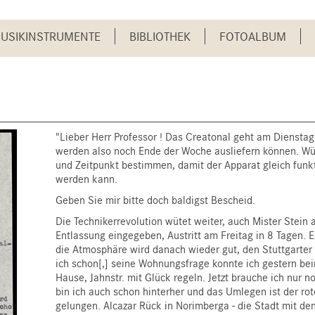
USIKINSTRUMENTE
BIBLIOTHEK
FOTOALBUM
"Lieber Herr Professor ! Das Creatonal geht am Dienstag
werden also noch Ende der Woche ausliefern können. Wü
und Zeitpunkt bestimmen, damit der Apparat gleich fun
werden kann.
Geben Sie mir bitte doch baldigst Bescheid.
Die Technikerrevolution wütet weiter, auch Mister Stein 
Entlassung eingegeben, Austritt am Freitag in 8 Tagen. Es
die Atmosphäre wird danach wieder gut, den Stuttgarte
ich schon[,] seine Wohnungsfrage konnte ich gestern be
Hause, Jahnstr. mit Glück regeln. Jetzt brauche ich nur noc
bin ich auch schon hinterher und das Umlegen ist der rote
gelungen. Alcazar Rück in Norimberga - die Stadt mit den