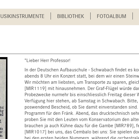
USIKINSTRUMENTE
BIBLIOTHEK
FOTOALBUM
"Lieber Herr Professor!
In der Deutschen Aufbauschule - Schwabach findet es
abends 8 Uhr ein Konzert statt, bei dem wir einen Steinw
Wir möchten am liebsten, um Transporte zu sparen, gleic
[MIR1119] mit hinausnehmen. Der Graf-Flügel würde dan
Probezwecke nurmehr bis einschliesslich Freitag dieser 
Verfügung hier stehen, ab Samstag in Schwabach. Bitte,
poswendend Bescheid, ob Sie damit einverstanden sind. 
Programm für den Fränk. Abend, das drucktechnisch sehr
proben Sie mit den Leuten vom Konservatorium den alten
brauchen ja auch Kühne dazu für die Gambe [MIR789], f
[MIR1017] bei uns, das Cembalo bei uns: Sie spielen d
bei den ersten beiden Nummern, während die orchestra