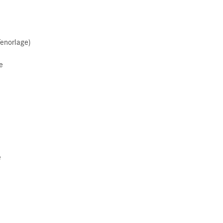
enorlage)
e
e