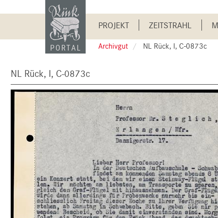
Skip
to
Main
main
PROJEKT
ZEITSTRAHL
M
content
navigation
Archivgut
NL Rück, I, C-0873c
NL Rück, I, C-0873c