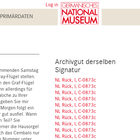
User
Log in
account
PRIMÄRDATEN
menu
Archivgut derselben
Signatur
 kommenden Samstag
ay-Flügel stellen.
NL Rück, I, C-0873c
h den Graf-Flügel
NL Rück, I, C-0873c
n allerdings für
NL Rück, I, C-0873c
Woche zu Ihrer
NL Rück, I, C-0873c
 geben Sie mir
NL Rück, I, C-0873c
Morgen folgt ein
NL Rück, I, C-0873c
 gut ausfiel. Wann
NL Rück, I, C-0873c
 Teil? Sie
NL Rück, I, C-0873c
erner die Hausorgel
NL Rück, I, C-0873c
och das Cembalo nur
NL Rück, I, C-0873c
le Nummer unter