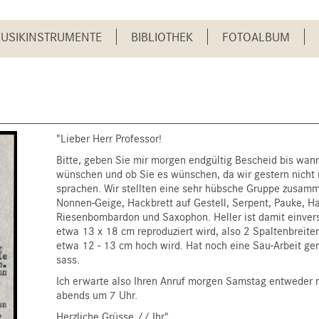
USIKINSTRUMENTE
BIBLIOTHEK
FOTOALBUM
"Lieber Herr Professor!
Bitte, geben Sie mir morgen endgültig Bescheid bis wan
wünschen und ob Sie es wünschen, da wir gestern nicht
sprachen. Wir stellten eine sehr hübsche Gruppe zusamm
Nonnen-Geige, Hackbrett auf Gestell, Serpent, Pauke, Ha
Riesenbombardon und Saxophon. Heller ist damit einver
etwa 13 x 18 cm reproduziert wird, also 2 Spaltenbreit
etwa 12 - 13 cm hoch wird. Hat noch eine Sau-Arbeit gem
sass.
Ich erwarte also Ihren Anruf morgen Samstag entweder 
abends um 7 Uhr.
Herzliche Grüsse // Ihr".