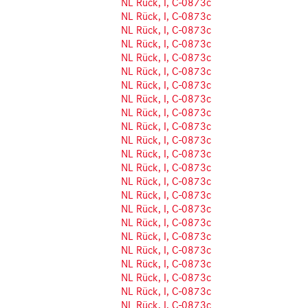
NL Rück, I, C-0873c
NL Rück, I, C-0873c
NL Rück, I, C-0873c
NL Rück, I, C-0873c
NL Rück, I, C-0873c
NL Rück, I, C-0873c
NL Rück, I, C-0873c
NL Rück, I, C-0873c
NL Rück, I, C-0873c
NL Rück, I, C-0873c
NL Rück, I, C-0873c
NL Rück, I, C-0873c
NL Rück, I, C-0873c
NL Rück, I, C-0873c
NL Rück, I, C-0873c
NL Rück, I, C-0873c
NL Rück, I, C-0873c
NL Rück, I, C-0873c
NL Rück, I, C-0873c
NL Rück, I, C-0873c
NL Rück, I, C-0873c
NL Rück, I, C-0873c
NL Rück, I, C-0873c