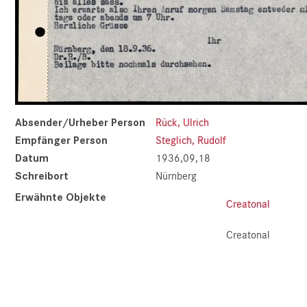
Absender/Urheber Person
Rück, Ulrich
Empfänger Person
Steglich, Rudolf
Datum
1936,09,18
Schreibort
Nürnberg
Erwähnte Objekte
Creatonal
Creatonal