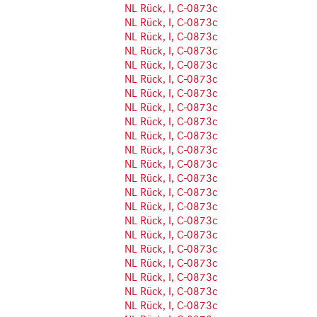
NL Rück, I, C-0873c
NL Rück, I, C-0873c
NL Rück, I, C-0873c
NL Rück, I, C-0873c
NL Rück, I, C-0873c
NL Rück, I, C-0873c
NL Rück, I, C-0873c
NL Rück, I, C-0873c
NL Rück, I, C-0873c
NL Rück, I, C-0873c
NL Rück, I, C-0873c
NL Rück, I, C-0873c
NL Rück, I, C-0873c
NL Rück, I, C-0873c
NL Rück, I, C-0873c
NL Rück, I, C-0873c
NL Rück, I, C-0873c
NL Rück, I, C-0873c
NL Rück, I, C-0873c
NL Rück, I, C-0873c
NL Rück, I, C-0873c
NL Rück, I, C-0873c