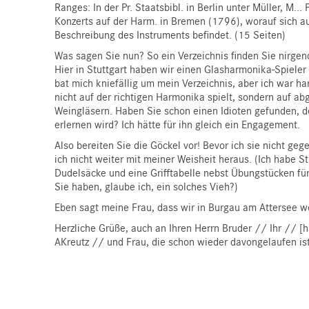
Ranges: In der Pr. Staatsbibl. in Berlin unter
Müller
, M...
Konzerts auf der Harm. in Bremen (1796), worauf sich a
Beschreibung des Instruments befindet. (15 Seiten)
Was sagen Sie nun? So ein Verzeichnis finden Sie nirgen
Hier in Stuttgart haben wir einen Glasharmonika-Spieler
bat mich kniefällig um mein Verzeichnis, aber ich war har
nicht auf der richtigen Harmonika spielt, sondern auf a
Weingläsern. Haben Sie schon einen Idioten gefunden, d
erlernen wird? Ich hätte für ihn gleich ein Engagement.
Also bereiten Sie die Göckel vor! Bevor ich sie nicht geg
ich nicht weiter mit meiner Weisheit heraus. (Ich habe St
Dudelsäcke und eine
Grifftabelle nebst Übungstücken für
Sie haben, glaube ich, ein solches Vieh?)
Eben sagt meine Frau, dass wir in Burgau am Attersee 
Herzliche Grüße, auch an Ihren Herrn Bruder // Ihr // [ha
AKreutz // und Frau, die schon wieder davongelaufen ist