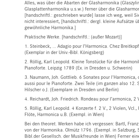
Alles, was über die Abarten der Glasharmonika (Glaszyl
Glasplattenharmonika u.s.w.) ferner über die Glasharmon
[handschriftl.: geschrieben wurde]
lasse ich weg
, weil S
nicht interessiert, [handschriftl.: dergl. kleine Aufsätze ü
gewöhnliche Harmonika.]
Praktische Werke. [handschriftl.: (außer Mozart)]
1.
Steinbeck
, ... Adagio pour l’Harmonica. Chez Breitkopf
(Exemplar in der Univ.-Bibl. Königsberg)
2.
Röllig
, Karl Leopold. Kleine Tonstücke für die Harmon
Pianoforte. Leipzig 1789 (Ex. in Dresden u. Schwerin)
3.
Naumann
, Joh. Gottlieb. 6 Sonates pour l'Harmonica, 
aussi pour le Pianoforte. Zwei Teile (im ganzen also 12.
Hilscher o.J. (Exemplare in Dresden und Berlin)
4.
Reichardt
, Joh. Friedrich. Rondeau pour l’armonica, 2 V
5.
Röllig
, Karl Leopold. 4 Konzerte f. 2 V., 2 Violen, Vcl.,
Flöte, Harmonica u.B. (Exempl. in Wien)
Bei den theoret. Werken habe ich vergessen:
Bartl
, Fran
von der Harmonika. Olmütz 1796. (Exempl. in Salzburg, 
Bibl.der Gesellsch. der Musikfreunde in Wien) Ferner ein