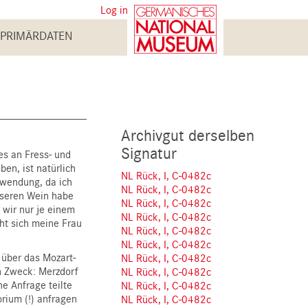
User
Log in
account
PRIMÄRDATEN
menu
Archivgut derselben
Signatur
les an Fress- und
n, ist natürlich
NL Rück, I, C-0482c
erwendung, da ich
NL Rück, I, C-0482c
sseren Wein habe
NL Rück, I, C-0482c
 wir nur je einem
NL Rück, I, C-0482c
eht sich meine Frau
NL Rück, I, C-0482c
NL Rück, I, C-0482c
über das Mozart-
NL Rück, I, C-0482c
n Zweck: Merzdorf
NL Rück, I, C-0482c
e Anfrage teilte
NL Rück, I, C-0482c
rium (!) anfragen
NL Rück, I, C-0482c