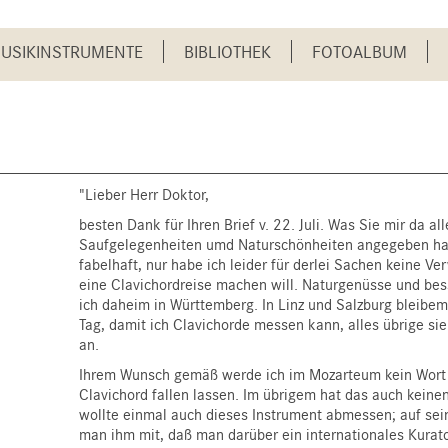
USIKINSTRUMENTE
BIBLIOTHEK
FOTOALBUM
"Lieber Herr Doktor,
besten Dank für Ihren Brief v. 22. Juli. Was Sie mir da al
Saufgelegenheiten umd Naturschönheiten angegeben habe
fabelhaft, nur habe ich leider für derlei Sachen keine V
eine Clavichordreise machen will. Naturgenüsse und be
ich daheim in Württemberg. In Linz und Salzburg bleibem
Tag, damit ich Clavichorde messen kann, alles übrige si
an.
Ihrem Wunsch gemäß werde ich im Mozarteum
kein Wort
Clavichord fallen lassen. Im übrigem hat das auch keine
wollte einmal auch dieses Instrument abmessen; auf sein
man ihm mit, daß man darüber ein internationales Kurato