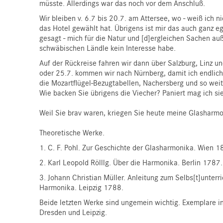
müsste. Allerdings war das noch vor dem Anschluß.
Wir bleiben v. 6.7 bis 20.7. am Attersee, wo - weiß ich n
das Hotel gewählt hat. Übrigens ist mir das auch ganz ega
gesagt - mich für die Natur und [d]ergleichen Sachen a
schwäbischen Ländle kein Interesse habe.
Auf der Rückreise fahren wir dann über Salzburg, Linz u
oder 25.7. kommen wir nach Nürnberg, damit ich endlich
die Mozartflügel-Bezugtabellen, Nachersberg und so wei
Wie backen Sie übrigens die Viecher?
Paniert
mag ich si
Weil Sie brav waren, kriegen Sie heute meine Glasharm
Theoretische Werke
.
1.
C. F. Pohl
. Zur Geschichte der Glasharmonika. Wien 1
2.
Karl Leopold Rölllg
. Über die Harmonika. Berlin 1787.
3.
Johann Christian Müller
. Anleitung zum Selbs[t]unterri
Harmonika. Leipzig 1788.
Beide letzten Werke sind ungemein wichtig. Exemplare i
Dresden und Leipzig.