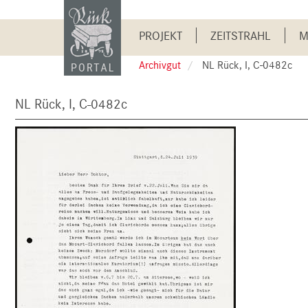
Skip
to
Main
main
PROJEKT
ZEITSTRAHL
M
content
navigation
Archivgut
NL Rück, I, C-0482c
NL Rück, I, C-0482c