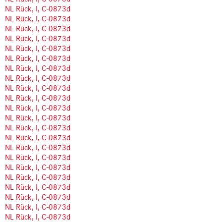
NL Rück, I, C-0873d
NL Rück, I, C-0873d
NL Rück, I, C-0873d
NL Rück, I, C-0873d
NL Rück, I, C-0873d
NL Rück, I, C-0873d
NL Rück, I, C-0873d
NL Rück, I, C-0873d
NL Rück, I, C-0873d
NL Rück, I, C-0873d
NL Rück, I, C-0873d
NL Rück, I, C-0873d
NL Rück, I, C-0873d
NL Rück, I, C-0873d
NL Rück, I, C-0873d
NL Rück, I, C-0873d
NL Rück, I, C-0873d
NL Rück, I, C-0873d
NL Rück, I, C-0873d
NL Rück, I, C-0873d
NL Rück, I, C-0873d
NL Rück, I, C-0873d