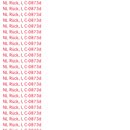
NL Rück, I, C-0873d
NL Rück, I, C-0873d
NL Rück, I, C-0873d
NL Rück, I, C-0873d
NL Rück, I, C-0873d
NL Rück, I, C-0873d
NL Rück, I, C-0873d
NL Rück, I, C-0873d
NL Rück, I, C-0873d
NL Rück, I, C-0873d
NL Rück, I, C-0873d
NL Rück, I, C-0873d
NL Rück, I, C-0873d
NL Rück, I, C-0873d
NL Rück, I, C-0873d
NL Rück, I, C-0873d
NL Rück, I, C-0873d
NL Rück, I, C-0873d
NL Rück, I, C-0873d
NL Rück, I, C-0873d
NL Rück, I, C-0873d
NL Rück, I, C-0873d