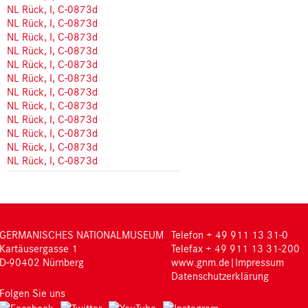
NL Rück, I, C-0873d
NL Rück, I, C-0873d
NL Rück, I, C-0873d
NL Rück, I, C-0873d
NL Rück, I, C-0873d
NL Rück, I, C-0873d
NL Rück, I, C-0873d
NL Rück, I, C-0873d
NL Rück, I, C-0873d
NL Rück, I, C-0873d
NL Rück, I, C-0873d
NL Rück, I, C-0873d
GERMANISCHES NATIONALMUSEUM
Telefon + 49 911 13 31-0
Kartäusergasse 1
Telefax + 49 911 13 31-200
D-90402 Nürnberg
www.gnm.de
|
Impressum
Datenschutzerklärung
Folgen Sie uns