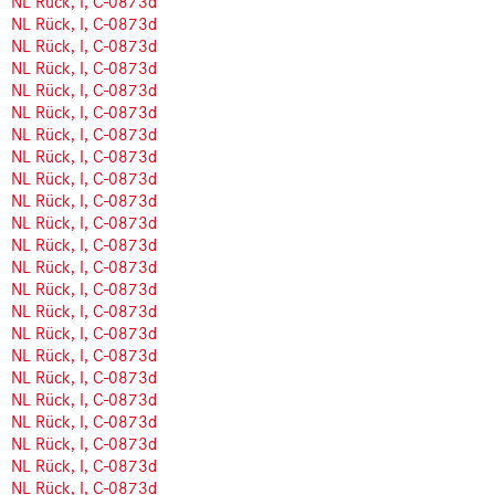
NL Rück, I, C-0873d
NL Rück, I, C-0873d
NL Rück, I, C-0873d
NL Rück, I, C-0873d
NL Rück, I, C-0873d
NL Rück, I, C-0873d
NL Rück, I, C-0873d
NL Rück, I, C-0873d
NL Rück, I, C-0873d
NL Rück, I, C-0873d
NL Rück, I, C-0873d
NL Rück, I, C-0873d
NL Rück, I, C-0873d
NL Rück, I, C-0873d
NL Rück, I, C-0873d
NL Rück, I, C-0873d
NL Rück, I, C-0873d
NL Rück, I, C-0873d
NL Rück, I, C-0873d
NL Rück, I, C-0873d
NL Rück, I, C-0873d
NL Rück, I, C-0873d
NL Rück, I, C-0873d