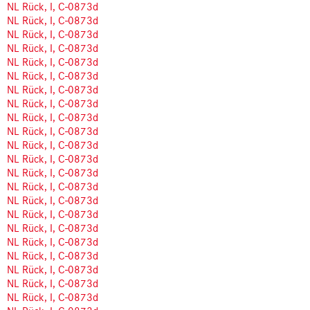
NL Rück, I, C-0873d
NL Rück, I, C-0873d
NL Rück, I, C-0873d
NL Rück, I, C-0873d
NL Rück, I, C-0873d
NL Rück, I, C-0873d
NL Rück, I, C-0873d
NL Rück, I, C-0873d
NL Rück, I, C-0873d
NL Rück, I, C-0873d
NL Rück, I, C-0873d
NL Rück, I, C-0873d
NL Rück, I, C-0873d
NL Rück, I, C-0873d
NL Rück, I, C-0873d
NL Rück, I, C-0873d
NL Rück, I, C-0873d
NL Rück, I, C-0873d
NL Rück, I, C-0873d
NL Rück, I, C-0873d
NL Rück, I, C-0873d
NL Rück, I, C-0873d