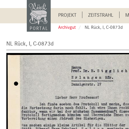
Skip
to
Main
main
PROJEKT
ZEITSTRAHL
M
content
navigation
Archivgut
NL Rück, I, C-0873d
NL Rück, I, C-0873d