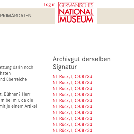
User
Log in
account
PRIMÄRDATEN
menu
Archivgut derselben
Signatur
etzung darin noch
chsten
NL Rück, I, C-0873d
nd überreiche
NL Rück, I, C-0873d
NL Rück, I, C-0873d
dt. Bühnen? Herr
NL Rück, I, C-0873d
rn bei mir, da die
NL Rück, I, C-0873d
it je einem Artikel
NL Rück, I, C-0873d
NL Rück, I, C-0873d
NL Rück, I, C-0873d
NL Rück, I, C-0873d
NL Rück, I, C-0873d