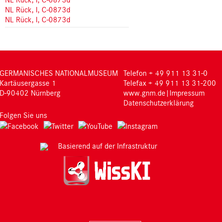
NL Rück, I, C-0873d
NL Rück, I, C-0873d
GERMANISCHES NATIONALMUSEUM
Telefon + 49 911 13 31-0
Kartäusergasse 1
Telefax + 49 911 13 31-200
D-90402 Nürnberg
www.gnm.de
|
Impressum
Datenschutzerklärung
Folgen Sie uns
Basierend auf der Infrastruktur