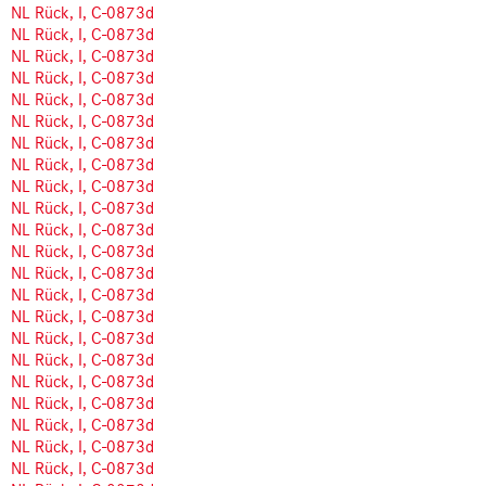
NL Rück, I, C-0873d
NL Rück, I, C-0873d
NL Rück, I, C-0873d
NL Rück, I, C-0873d
NL Rück, I, C-0873d
NL Rück, I, C-0873d
NL Rück, I, C-0873d
NL Rück, I, C-0873d
NL Rück, I, C-0873d
NL Rück, I, C-0873d
NL Rück, I, C-0873d
NL Rück, I, C-0873d
NL Rück, I, C-0873d
NL Rück, I, C-0873d
NL Rück, I, C-0873d
NL Rück, I, C-0873d
NL Rück, I, C-0873d
NL Rück, I, C-0873d
NL Rück, I, C-0873d
NL Rück, I, C-0873d
NL Rück, I, C-0873d
NL Rück, I, C-0873d