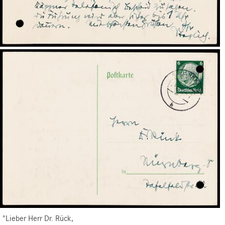
"Lieber Herr Dr. Rück,