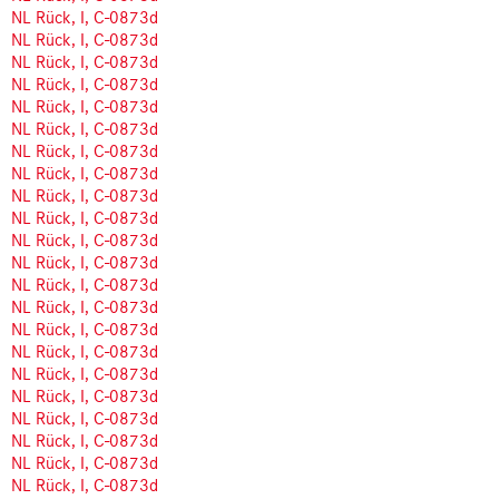
NL Rück, I, C-0873d
NL Rück, I, C-0873d
NL Rück, I, C-0873d
NL Rück, I, C-0873d
NL Rück, I, C-0873d
NL Rück, I, C-0873d
NL Rück, I, C-0873d
NL Rück, I, C-0873d
NL Rück, I, C-0873d
NL Rück, I, C-0873d
NL Rück, I, C-0873d
NL Rück, I, C-0873d
NL Rück, I, C-0873d
NL Rück, I, C-0873d
NL Rück, I, C-0873d
NL Rück, I, C-0873d
NL Rück, I, C-0873d
NL Rück, I, C-0873d
NL Rück, I, C-0873d
NL Rück, I, C-0873d
NL Rück, I, C-0873d
NL Rück, I, C-0873d