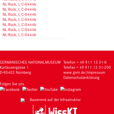
NL Rück, I, C-0444b
NL Rück, I, C-0444b
NL Rück, I, C-0444b
NL Rück, I, C-0444b
NL Rück, I, C-0444b
NL Rück, I, C-0444b
NL Rück, I, C-0444b
GERMANISCHES NATIONALMUSEUM
Telefon + 49 911 13 31-0
Kartäusergasse 1
Telefax + 49 911 13 31-200
D-90402 Nürnberg
www.gnm.de
|
Impressum
Datenschutzerklärung
Folgen Sie uns
Basierend auf der Infrastruktur