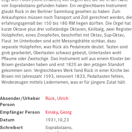
von Soprabolzano gefunden haben. Ein vergleichbares Instrument
glaubt Rück in der Berliner Sammlung gesehen zu haben. Zum
Ankaufspreis müssen noch Transport und Zoll gerechnet werden, die
erfahrungsgemäß bei 150 bis 180 RM liegen dürften. Die Orgel hat
kurze Oktave plus drei vollständige Oktaven, Keilbalg, zwei Register
Holzpfeifen, eines Zinnpfeifen, beschriftet mit Oktav, Sup-Oktav,
Flaut. Im Unterboden sind acht Messingdrähte sichbar, dazu
separate Holzpfeifen, was Rück als Pedalreste deutet. Tasten sind
grob gearbeitet, Obertasten schwarz gebeizt, Untertasten wohl
Pflaume oder Zwetschge. Das Instrument soll aus einem Kloster bei
Brixen gestanden haben und erst 1820 an den jetzigen Standort
gekommen sein. Vergleichbares Werk fand Rück in einer Kirche bei
Brixen mit Jahreszahl 1593, renoviert 1833; Pedaltasten fehlen,
Winderzeugen mittels Lederriemen, was er für jüngere Zutat hält.
Absender/Urheber
Rück, Ulrich
Person
Empfänger Person
Kinsky, Georg
Datum
1931,10,23
Schreibort
Soprabolzano,