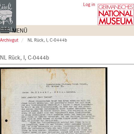
Skip
User
Log in
to
account
main
content
menu
Main
MENÜ
navigation
Archivgut
NL Rück, I, C-0444b
NL Rück, I, C-0444b