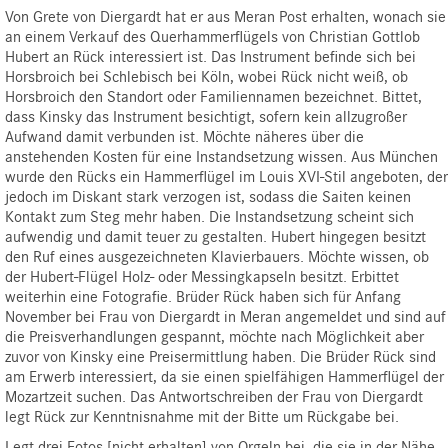
Von Grete von Diergardt hat er aus Meran Post erhalten, wonach sie
an einem Verkauf des Querhammerflügels von Christian Gottlob
Hubert an Rück interessiert ist. Das Instrument befinde sich bei
Horsbroich bei Schlebisch bei Köln, wobei Rück nicht weiß, ob
Horsbroich den Standort oder Familiennamen bezeichnet. Bittet,
dass Kinsky das Instrument besichtigt, sofern kein allzugroßer
Aufwand damit verbunden ist. Möchte näheres über die
anstehenden Kosten für eine Instandsetzung wissen. Aus München
wurde den Rücks ein Hammerflügel im Louis XVI-Stil angeboten, der
jedoch im Diskant stark verzogen ist, sodass die Saiten keinen
Kontakt zum Steg mehr haben. Die Instandsetzung scheint sich
aufwendig und damit teuer zu gestalten. Hubert hingegen besitzt
den Ruf eines ausgezeichneten Klavierbauers. Möchte wissen, ob
der Hubert-Flügel Holz- oder Messingkapseln besitzt. Erbittet
weiterhin eine Fotografie. Brüder Rück haben sich für Anfang
November bei Frau von Diergardt in Meran angemeldet und sind auf
die Preisverhandlungen gespannt, möchte nach Möglichkeit aber
zuvor von Kinsky eine Preisermittlung haben. Die Brüder Rück sind
am Erwerb interessiert, da sie einen spielfähigen Hammerflügel der
Mozartzeit suchen. Das Antwortschreiben der Frau von Diergardt
legt Rück zur Kenntnisnahme mit der Bitte um Rückgabe bei.
Legt drei Fotos [nicht erhalten] von Orgeln bei, die sie in der Nähe