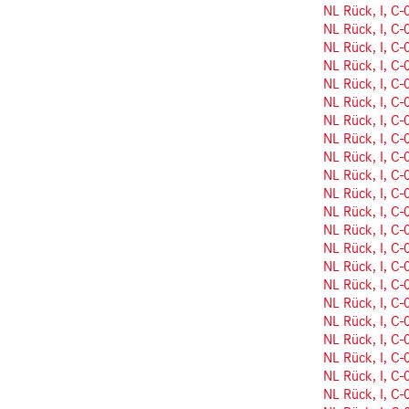
NL Rück, I, C
NL Rück, I, C
NL Rück, I, C
NL Rück, I, C
NL Rück, I, C
NL Rück, I, C
NL Rück, I, C
NL Rück, I, C
NL Rück, I, C
NL Rück, I, C
NL Rück, I, C
NL Rück, I, C
NL Rück, I, C
NL Rück, I, C
NL Rück, I, C
NL Rück, I, C
NL Rück, I, C
NL Rück, I, C
NL Rück, I, C
NL Rück, I, C
NL Rück, I, C
NL Rück, I, C