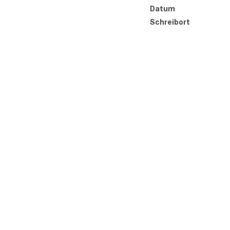
Datum
Schreibort