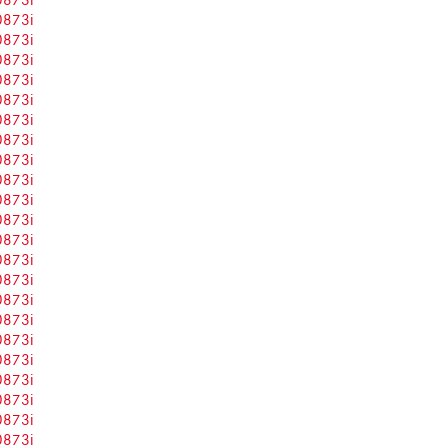
-0873i
-0873i
-0873i
-0873i
-0873i
-0873i
-0873i
-0873i
-0873i
-0873i
-0873i
-0873i
-0873i
-0873i
-0873i
-0873i
-0873i
-0873i
-0873i
-0873i
-0873i
-0873i