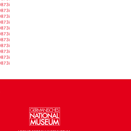
-0873i
-0873i
-0873i
-0873i
-0873i
-0873i
-0873i
-0873i
-0873i
-0873i
-0873i