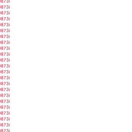
-0873i
-0873i
-0873i
-0873i
-0873i
-0873i
-0873i
-0873i
-0873i
-0873i
-0873i
-0873i
-0873i
-0873i
-0873i
-0873i
-0873i
-0873i
-0873i
-0873i
-0873i
-0873i
-0873i