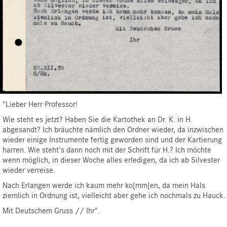
"Lieber Herr Professor!
Wie steht es jetzt? Haben Sie die Kartothek an Dr. K. in H.
abgesandt? Ich bräuchte nämlich den Ordner wieder, da inzwischen
wieder einige Instrumente fertig geworden sind und der Kartierung
harren. Wie steht's dann noch mit der Schrift für H.? Ich möchte
wenn möglich, in dieser Woche alles erledigen, da ich ab Silvester
wieder verreise.
Nach Erlangen werde ich kaum mehr ko[mm]en, da mein Hals
ziemlich in Ordnung ist, vielleicht aber gehe ich nochmals zu Hauck.
Mit Deutschem Gruss // Ihr".