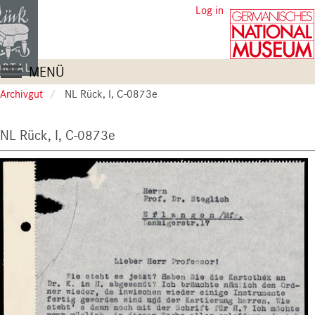
Skip
User
Log in
to
account
main
content
menu
Main
MENÜ
navigation
Archivgut
NL Rück, I, C-0873e
NL Rück, I, C-0873e