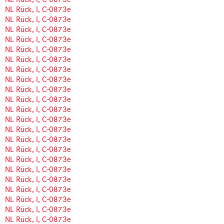
NL Rück, I, C-0873e
NL Rück, I, C-0873e
NL Rück, I, C-0873e
NL Rück, I, C-0873e
NL Rück, I, C-0873e
NL Rück, I, C-0873e
NL Rück, I, C-0873e
NL Rück, I, C-0873e
NL Rück, I, C-0873e
NL Rück, I, C-0873e
NL Rück, I, C-0873e
NL Rück, I, C-0873e
NL Rück, I, C-0873e
NL Rück, I, C-0873e
NL Rück, I, C-0873e
NL Rück, I, C-0873e
NL Rück, I, C-0873e
NL Rück, I, C-0873e
NL Rück, I, C-0873e
NL Rück, I, C-0873e
NL Rück, I, C-0873e
NL Rück, I, C-0873e