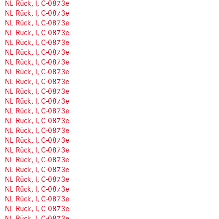
NL Rück, I, C-0873e
NL Rück, I, C-0873e
NL Rück, I, C-0873e
NL Rück, I, C-0873e
NL Rück, I, C-0873e
NL Rück, I, C-0873e
NL Rück, I, C-0873e
NL Rück, I, C-0873e
NL Rück, I, C-0873e
NL Rück, I, C-0873e
NL Rück, I, C-0873e
NL Rück, I, C-0873e
NL Rück, I, C-0873e
NL Rück, I, C-0873e
NL Rück, I, C-0873e
NL Rück, I, C-0873e
NL Rück, I, C-0873e
NL Rück, I, C-0873e
NL Rück, I, C-0873e
NL Rück, I, C-0873e
NL Rück, I, C-0873e
NL Rück, I, C-0873e
NL Rück, I, C-0873e