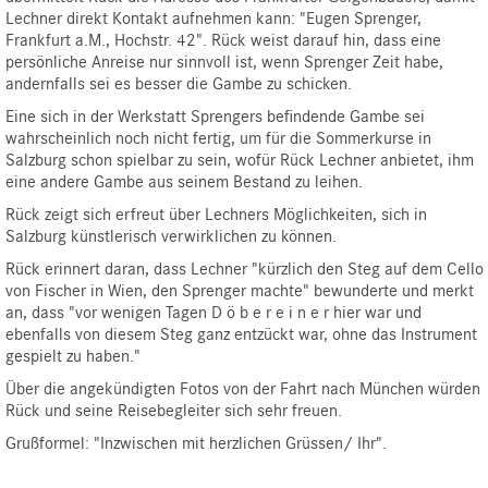
Lechner direkt Kontakt aufnehmen kann: "Eugen Sprenger,
Frankfurt a.M., Hochstr. 42". Rück weist darauf hin, dass eine
persönliche Anreise nur sinnvoll ist, wenn Sprenger Zeit habe,
andernfalls sei es besser die Gambe zu schicken.
Eine sich in der Werkstatt Sprengers befindende Gambe sei
wahrscheinlich noch nicht fertig, um für die Sommerkurse in
Salzburg schon spielbar zu sein, wofür Rück Lechner anbietet, ihm
eine andere Gambe aus seinem Bestand zu leihen.
Rück zeigt sich erfreut über Lechners Möglichkeiten, sich in
Salzburg künstlerisch verwirklichen zu können.
Rück erinnert daran, dass Lechner "kürzlich den Steg auf dem Cello
von Fischer in Wien, den Sprenger machte" bewunderte und merkt
an, dass "vor wenigen Tagen D ö b e r e i n e r hier war und
ebenfalls von diesem Steg ganz entzückt war, ohne das Instrument
gespielt zu haben."
Über die angekündigten Fotos von der Fahrt nach München würden
Rück und seine Reisebegleiter sich sehr freuen.
Grußformel: "Inzwischen mit herzlichen Grüssen/ Ihr".