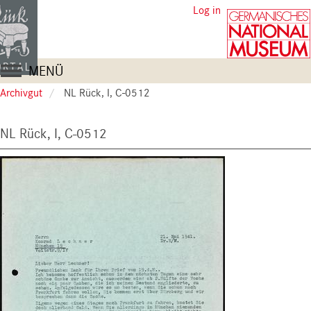
Skip
User
Log in
to
account
main
content
menu
Main
MENÜ
navigation
Archivgut
NL Rück, I, C-0512
NL Rück, I, C-0512