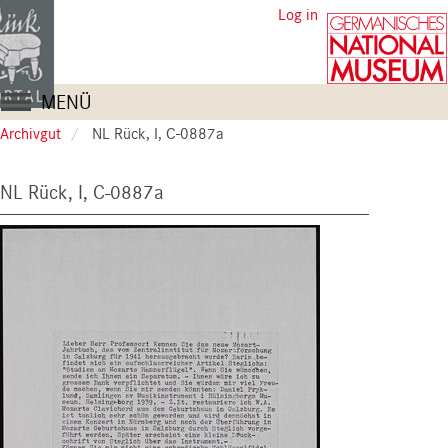
Skip
User
Log in
to
account
main
content
menu
Main
MENÜ
navigation
Archivgut
NL Rück, I, C-0887a
NL Rück, I, C-0887a