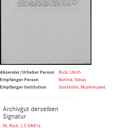
Absender/Urheber Person
Rück, Ulrich
Empfänger Person
Norlind, Tobias
Empfänger Institution
Stockholm, Musikmuseet
Archivgut derselben
Signatur
NL Rück, I, C-0887a