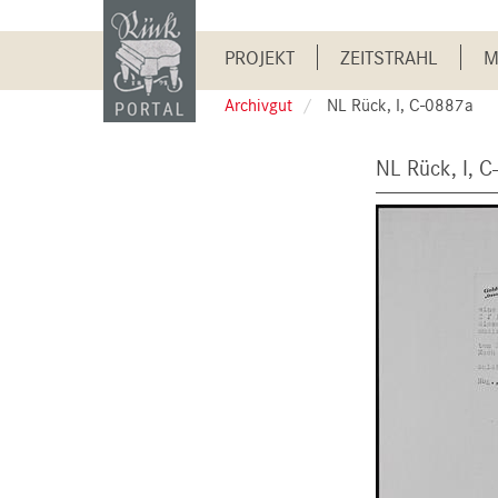
Skip
to
Main
main
PROJEKT
ZEITSTRAHL
M
content
navigation
Archivgut
NL Rück, I, C-0887a
NL Rück, I, 