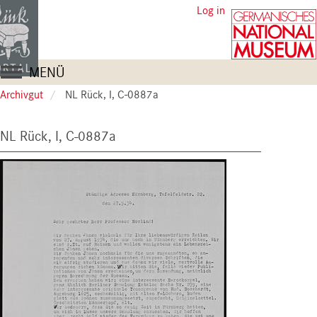
Skip
User
Log in
to
account
main
content
menu
Main
MENÜ
navigation
Archivgut
NL Rück, I, C-0887a
NL Rück, I, C-0887a