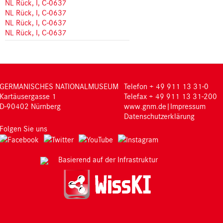
NL Rück, I, C-0637
NL Rück, I, C-0637
NL Rück, I, C-0637
NL Rück, I, C-0637
GERMANISCHES NATIONALMUSEUM
Telefon + 49 911 13 31-0
Kartäusergasse 1
Telefax + 49 911 13 31-200
D-90402 Nürnberg
www.gnm.de
|
Impressum
Datenschutzerklärung
Folgen Sie uns
Basierend auf der Infrastruktur