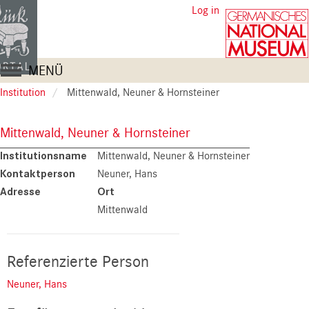
Skip
User
Log in
to
account
main
content
menu
Main
MENÜ
navigation
Institution
Mittenwald, Neuner & Hornsteiner
Mittenwald, Neuner & Hornsteiner
Institutionsname
Mittenwald, Neuner & Hornsteiner
Kontaktperson
Neuner, Hans
Adresse
Ort
Mittenwald
Referenzierte Person
Neuner, Hans