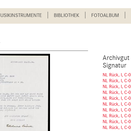
USIKINSTRUMENTE
BIBLIOTHEK
FOTOALBUM
7
Archivgut
Signatur
NL Rück, I, C-
NL Rück, I, C-
NL Rück, I, C-
NL Rück, I, C-
NL Rück, I, C-
NL Rück, I, C-
NL Rück, I, C-
NL Rück, I, C-
NL Rück, I, C-
NL Rück, I, C-