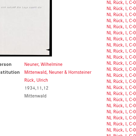
NL Rück, I, C-
NL Rück, I, C-
NL Rück, I, C-
NL Rück, I, C-
NL Rück, I, C-
NL Rück, I, C-
NL Rück, I, C-
NL Rück, I, C-
NL Rück, I, C-
NL Rück, I, C-
NL Rück, I, C-
erson
Neuner, Wilhelmine
NL Rück, I, C-
stitution
Mittenwald, Neuner & Hornsteiner
NL Rück, I, C-
Rück, Ulrich
NL Rück, I, C-
NL Rück, I, C-
1934,11,12
NL Rück, I, C-
Mittenwald
NL Rück, I, C-
NL Rück, I, C-
NL Rück, I, C-
NL Rück, I, C-
NL Rück, I, C-
NL Rück, I, C-
NL Rück, I, C-