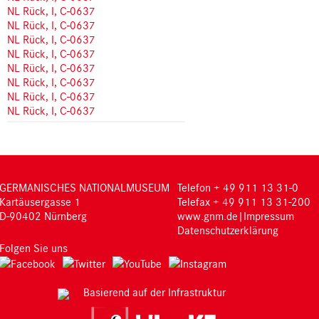
NL Rück, I, C-0637
NL Rück, I, C-0637
NL Rück, I, C-0637
NL Rück, I, C-0637
NL Rück, I, C-0637
NL Rück, I, C-0637
NL Rück, I, C-0637
NL Rück, I, C-0637
GERMANISCHES NATIONALMUSEUM
Telefon + 49 911 13 31-0
Kartäusergasse 1
Telefax + 49 911 13 31-200
D-90402 Nürnberg
www.gnm.de
|
Impressum
Datenschutzerklärung
Folgen Sie uns
Basierend auf der Infrastruktur