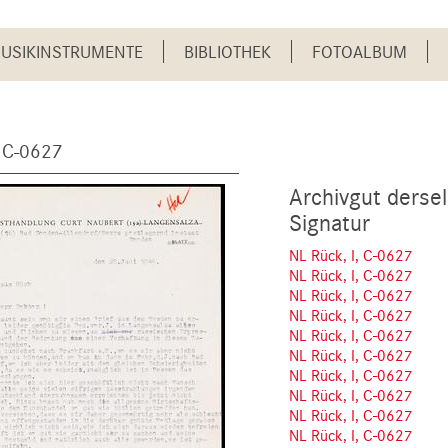
USIKINSTRUMENTE
BIBLIOTHEK
FOTOALBUM
, C-0627
Archivgut derse
Signatur
NL Rück, I, C-0627
NL Rück, I, C-0627
NL Rück, I, C-0627
NL Rück, I, C-0627
NL Rück, I, C-0627
NL Rück, I, C-0627
NL Rück, I, C-0627
NL Rück, I, C-0627
NL Rück, I, C-0627
NL Rück, I, C-0627