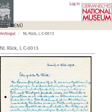
Skip
User
Log in
to
account
main
content
menu
Main
MENÜ
navigation
Archivgut
NL Rück, I, C-0013
NL Rück, I, C-0013