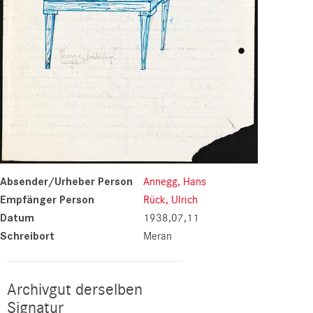
Absender/Urheber Person
Annegg, Hans
Empfänger Person
Rück, Ulrich
Datum
1938,07,11
Schreibort
Meran
Archivgut derselben
Signatur