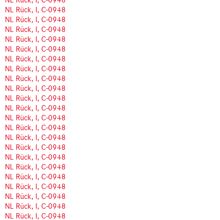
NL Rück, I, C-0948
NL Rück, I, C-0948
NL Rück, I, C-0948
NL Rück, I, C-0948
NL Rück, I, C-0948
NL Rück, I, C-0948
NL Rück, I, C-0948
NL Rück, I, C-0948
NL Rück, I, C-0948
NL Rück, I, C-0948
NL Rück, I, C-0948
NL Rück, I, C-0948
NL Rück, I, C-0948
NL Rück, I, C-0948
NL Rück, I, C-0948
NL Rück, I, C-0948
NL Rück, I, C-0948
NL Rück, I, C-0948
NL Rück, I, C-0948
NL Rück, I, C-0948
NL Rück, I, C-0948
NL Rück, I, C-0948