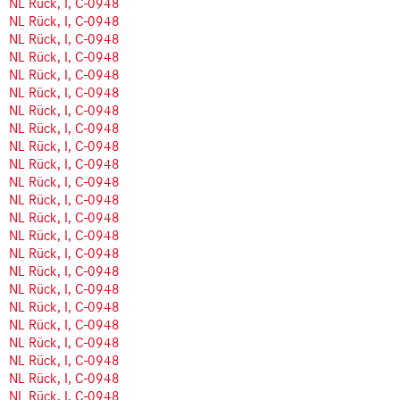
NL Rück, I, C-0948
NL Rück, I, C-0948
NL Rück, I, C-0948
NL Rück, I, C-0948
NL Rück, I, C-0948
NL Rück, I, C-0948
NL Rück, I, C-0948
NL Rück, I, C-0948
NL Rück, I, C-0948
NL Rück, I, C-0948
NL Rück, I, C-0948
NL Rück, I, C-0948
NL Rück, I, C-0948
NL Rück, I, C-0948
NL Rück, I, C-0948
NL Rück, I, C-0948
NL Rück, I, C-0948
NL Rück, I, C-0948
NL Rück, I, C-0948
NL Rück, I, C-0948
NL Rück, I, C-0948
NL Rück, I, C-0948
NL Rück, I, C-0948