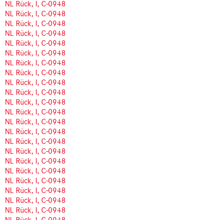
NL Rück, I, C-0948
NL Rück, I, C-0948
NL Rück, I, C-0948
NL Rück, I, C-0948
NL Rück, I, C-0948
NL Rück, I, C-0948
NL Rück, I, C-0948
NL Rück, I, C-0948
NL Rück, I, C-0948
NL Rück, I, C-0948
NL Rück, I, C-0948
NL Rück, I, C-0948
NL Rück, I, C-0948
NL Rück, I, C-0948
NL Rück, I, C-0948
NL Rück, I, C-0948
NL Rück, I, C-0948
NL Rück, I, C-0948
NL Rück, I, C-0948
NL Rück, I, C-0948
NL Rück, I, C-0948
NL Rück, I, C-0948
NL Rück, I, C-0948