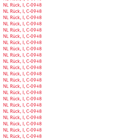
NL Rück, I, C-0948
NL Rück, I, C-0948
NL Rück, I, C-0948
NL Rück, I, C-0948
NL Rück, I, C-0948
NL Rück, I, C-0948
NL Rück, I, C-0948
NL Rück, I, C-0948
NL Rück, I, C-0948
NL Rück, I, C-0948
NL Rück, I, C-0948
NL Rück, I, C-0948
NL Rück, I, C-0948
NL Rück, I, C-0948
NL Rück, I, C-0948
NL Rück, I, C-0948
NL Rück, I, C-0948
NL Rück, I, C-0948
NL Rück, I, C-0948
NL Rück, I, C-0948
NL Rück, I, C-0948
NL Rück, I, C-0948