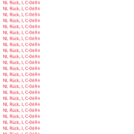
NL Rück, I, C-0694
NL Rück, I, C-0694
NL Rück, I, C-0694
NL Rück, I, C-0694
NL Rück, I, C-0694
NL Rück, I, C-0694
NL Rück, I, C-0694
NL Rück, I, C-0694
NL Rück, I, C-0694
NL Rück, I, C-0694
NL Rück, I, C-0694
NL Rück, I, C-0694
NL Rück, I, C-0694
NL Rück, I, C-0694
NL Rück, I, C-0694
NL Rück, I, C-0694
NL Rück, I, C-0694
NL Rück, I, C-0694
NL Rück, I, C-0694
NL Rück, I, C-0694
NL Rück, I, C-0694
NL Rück, I, C-0694
NL Rück, I, C-0694