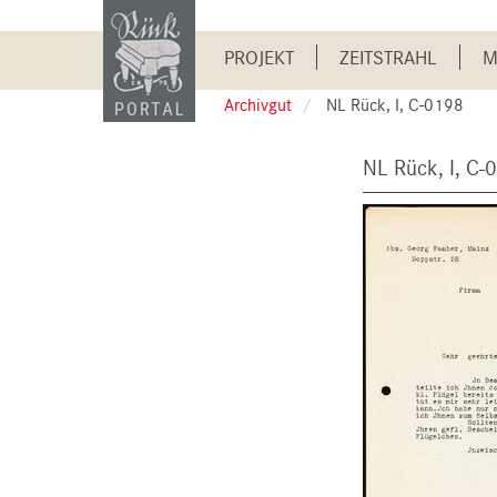
Skip
to
Main
main
PROJEKT
ZEITSTRAHL
M
content
navigation
Archivgut
NL Rück, I, C-0198
NL Rück, I, C-