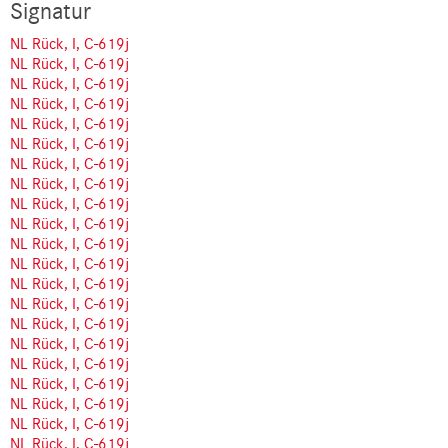
Signatur
NL Rück, I, C-619j
NL Rück, I, C-619j
NL Rück, I, C-619j
NL Rück, I, C-619j
NL Rück, I, C-619j
NL Rück, I, C-619j
NL Rück, I, C-619j
NL Rück, I, C-619j
NL Rück, I, C-619j
NL Rück, I, C-619j
NL Rück, I, C-619j
NL Rück, I, C-619j
NL Rück, I, C-619j
NL Rück, I, C-619j
NL Rück, I, C-619j
NL Rück, I, C-619j
NL Rück, I, C-619j
NL Rück, I, C-619j
NL Rück, I, C-619j
NL Rück, I, C-619j
NL Rück, I, C-619j