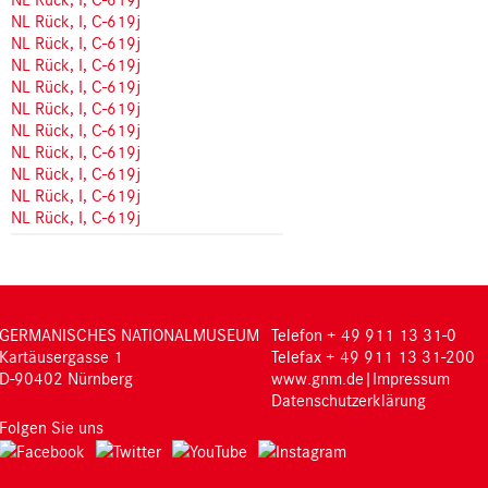
NL Rück, I, C-619j
NL Rück, I, C-619j
NL Rück, I, C-619j
NL Rück, I, C-619j
NL Rück, I, C-619j
NL Rück, I, C-619j
NL Rück, I, C-619j
NL Rück, I, C-619j
NL Rück, I, C-619j
NL Rück, I, C-619j
GERMANISCHES NATIONALMUSEUM
Telefon + 49 911 13 31-0
Kartäusergasse 1
Telefax + 49 911 13 31-200
D-90402 Nürnberg
www.gnm.de
|
Impressum
Datenschutzerklärung
Folgen Sie uns