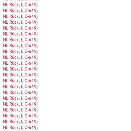
NL Rück, I, C-619j
NL Rück, I, C-619j
NL Rück, I, C-619j
NL Rück, I, C-619j
NL Rück, I, C-619j
NL Rück, I, C-619j
NL Rück, I, C-619j
NL Rück, I, C-619j
NL Rück, I, C-619j
NL Rück, I, C-619j
NL Rück, I, C-619j
NL Rück, I, C-619j
NL Rück, I, C-619j
NL Rück, I, C-619j
NL Rück, I, C-619j
NL Rück, I, C-619j
NL Rück, I, C-619j
NL Rück, I, C-619j
NL Rück, I, C-619j
NL Rück, I, C-619j
NL Rück, I, C-619j
NL Rück, I, C-619j